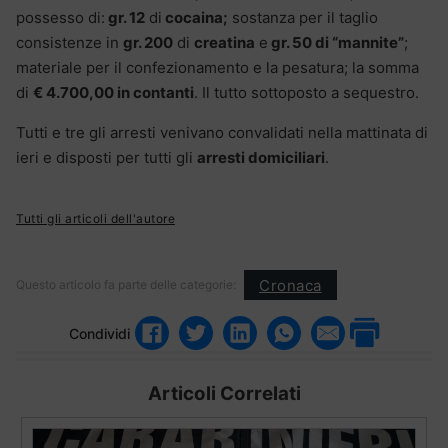
possesso di:
gr. 12
di
cocaina;
sostanza per il taglio
consistenze in
gr. 200
di
creatina
e
gr. 50 di “mannite”
;
materiale per il confezionamento e la pesatura; la somma
di
€ 4.700,00 in contanti
. Il tutto sottoposto a sequestro.
Tutti e tre gli arresti venivano convalidati nella mattinata di
ieri e disposti per tutti gli
arresti domiciliari
.
Tutti gli articoli dell'autore
Cronaca
Questo articolo fa parte delle categorie:
Condividi
Articoli Correlati