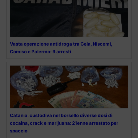
Vasta operazione antidroga tra Gela, Niscemi,
Comiso e Palermo: 9 arresti
Catania, custodiva nel borsello diverse dosi di
cocaina, crack e marijuana: 21enne arrestato per
spaccio