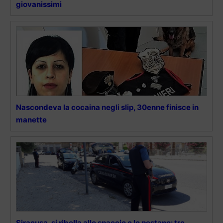
giovanissimi
Nascondeva la cocaina negli slip, 30enne finisce in
manette
Siracusa, si ribella allo spaccio e lo pestano: tre