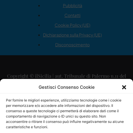
Pubblicità
Contatti
Cookie Policy (UE)
Dichiarazione sulla Privacy (UE)
Disconoscimento
Copyright © ilSicilia | aut. Tribunale di Palermo n.11 del
29/09/2015
Gestisci Consenso Cookie
Editore: Mercurio Comunicazione Soc. Coop. A.R.L.
Per fornire le migliori esperienze, utilizziamo tecnologie come i cookie
per memorizzare e/o accedere alle informazioni del dispositivo. Il
Direttore Editoriale: Maurizio Scaglione
consenso a queste tecnologie ci permetterà di elaborare dati come il
comportamento di navigazione o ID unici su questo sito. Non
Direttore Responsabile: Maria Calabrese
acconsentire o ritirare il consenso può influire negativamente su alcune
caratteristiche e funzioni.