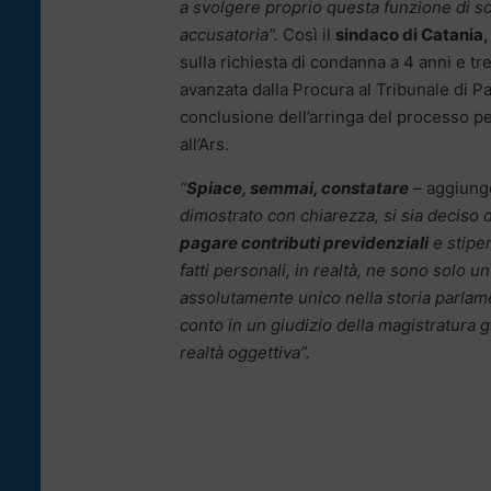
a svolgere proprio questa funzione di so
accusatoria”.
Così il
sindaco di Catania,
sulla richiesta di condanna a 4 anni e t
avanzata dalla Procura al Tribunale di P
conclusione dell’arringa del processo p
all’Ars.
“
Spiace, semmai, constatare
–
aggiung
dimostrato con chiarezza, si sia deciso d
pagare contributi previdenziali
e stipen
fatti personali, in realtà, ne sono solo 
assolutamente unico nella storia parlam
conto in un giudizio della magistratura 
realtà oggettiva”.