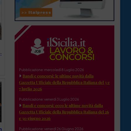
:
Pubblicazione: mercoledì 8 Luglio 2026
Bandi e concorsi: le ultime novità dalla
Gazzetta Ufficiale della Repubblica Italiana del 3 e
7 luglio 2026
Pubblicazione: venerdì 3 Luglio 2026
Bandi e concorsi: ecco le ultime novità dalla
Gazzetta Ufficiale della Repubblica Italiana del 26
e 30 giugno 2026
n
Pubblicazione: venerdì 26 Giugno 2026