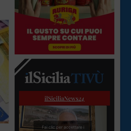
ilSiciliaNews
24
Fai clic per accettare i