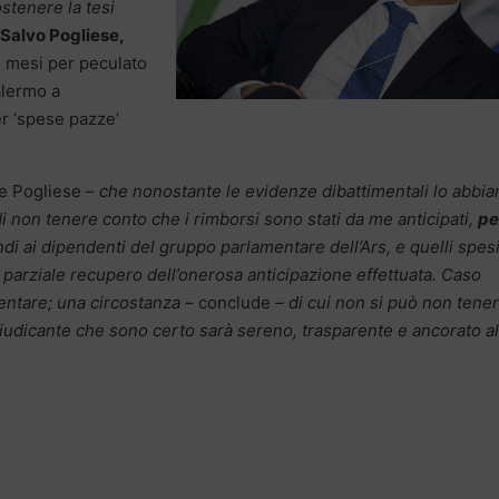
stenere la tesi
 Salvo Pogliese,
re mesi per peculato
alermo a
er ‘spese pazze’
e Pogliese –
che nonostante le evidenze dibattimentali lo abbia
i non tenere conto che i rimborsi sono stati da me anticipati,
pe
di ai dipendenti del gruppo parlamentare dell’Ars, e quelli spes
un parziale recupero dell’onerosa anticipazione effettuata. Caso
entare; una circostanza –
conclude
– di cui non si può non tene
giudicante che sono certo sarà sereno, trasparente e ancorato al