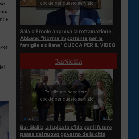
cookie per questo servizio
se
amo
ni e
Sala d’Ercole approva la rottamazione,
Abbate: “Norma importante per le
i
famiglie siciliane” CLICCA PER IL VIDEO
aver
BarSicilia
dei
Fai clic per accettare i
cookie per questo servizio
Bar Sicilia, a Ispica la sfida per il futuro
passa dal nuovo governo della città