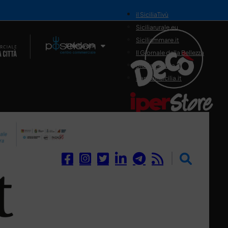
il SiciliaTivù
Siciliarurale.eu
Siciliammare.it
Il Network
Il Giornale della Bellezza
Siciliamedica.it
Sanitainsicilia.it