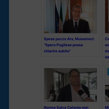
Spese pazze Ars, Musumeci:
Ca
“Spero Pogliese possa
so
chiarire subito”
de
is
Norma Salva Catania non
Mi