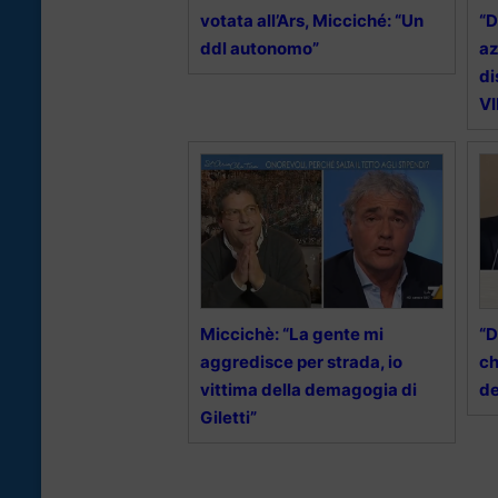
votata all’Ars, Micciché: “Un
“D
ddl autonomo”
az
di
V
Miccichè: “La gente mi
“D
aggredisce per strada, io
ch
vittima della demagogia di
de
Giletti”