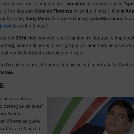
la condanna dei sei imputati per
peculato
al processo sulle
“spe
, gli ex deputati
Cataldo Fiorenza
(4 anni e 3 mesi),
Giulia Ad
eci
(3 anni),
Rudy Maira
(3 anni e 6 mesi),
Livio Marrocco
(3 an
liese
(4 anni e 3 mesi).
 che nel
2014
vide coinvolti una ottantina tra deputati e impiegat
patteggiamenti di pena) di vari gruppi parlamentari, accusati di 
ati per l’attività istituzionale dei gruppi.
o l’archiviazione; altri sono stati prosciolti, mentre la La Corte 
ariale
.
SE
ca accusa abbia
ro persegue da quasi
erà la mia
n diversi da quelli
d’ufficio è chiamata