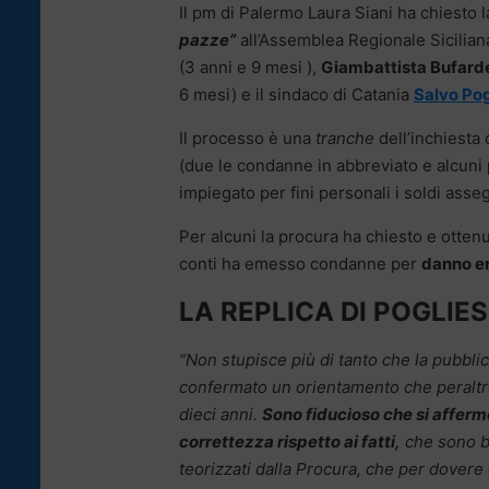
Il pm di Palermo Laura Siani ha chiesto 
pazze”
all’Assemblea Regionale Siciliana
(3 anni e 9 mesi ),
Giambattista Bufard
6 mesi) e il sindaco di Catania
Salvo Pog
Il processo è una
tranche
dell’inchiesta
(due le condanne in abbreviato e alcuni 
impiegato per fini personali i soldi assegn
Per alcuni la procura ha chiesto e ottenut
conti ha emesso condanne per
danno er
LA REPLICA DI POGLIE
“Non stupisce più di tanto che la pubbli
confermato un orientamento che peralt
dieci anni.
Sono fiducioso che si afferm
correttezza rispetto ai fatti,
che sono be
teorizzati dalla Procura, che per dovere 