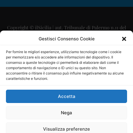
Copyright © ilSicilia | aut. Tribunale di Palermo n.11 del
29/09/2015
Gestisci Consenso Cookie
Editore: Mercurio Comunicazione Soc. Coop. A.R.L.
Per fornire le migliori esperienze, utilizziamo tecnologie come i cookie
per memorizzare e/o accedere alle informazioni del dispositivo. Il
Direttore Editoriale: Maurizio Scaglione
consenso a queste tecnologie ci permetterà di elaborare dati come il
comportamento di navigazione o ID unici su questo sito. Non
Direttore Responsabile: Maria Calabrese
acconsentire o ritirare il consenso può influire negativamente su alcune
caratteristiche e funzioni.
p.zza Sant’Oliva, 9 – 90141 – Palermo – 091335557
P.IVA: 06334930820
Accetta
Mercurio Comunicazione Società Cooperativa a r.l. è
iscritta al Registro degli Operatori di Comunicazione al
Nega
numero 26988
Visualizza preferenze
Sito gestito da
La Digitale srl
–
info@ladigitale.it