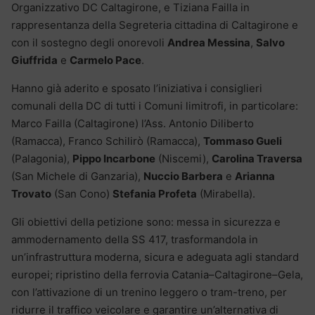
Organizzativo DC Caltagirone, e Tiziana Failla in
rappresentanza della Segreteria cittadina di Caltagirone e
con il sostegno degli onorevoli
Andrea Messina
,
Salvo
Giuffrida
e
Carmelo Pace
.
Hanno già aderito e sposato l’iniziativa i consiglieri
comunali della DC di tutti i Comuni limitrofi, in particolare:
Marco Failla (Caltagirone) l’Ass. Antonio Diliberto
(Ramacca), Franco Schilirò (Ramacca),
Tommaso Gueli
(Palagonia),
Pippo Incarbone
(Niscemi),
Carolina Traversa
(San Michele di Ganzaria),
Nuccio Barbera
e
Arianna
Trovato
(San Cono)
Stefania Profeta
(Mirabella).
Gli obiettivi della petizione sono: messa in sicurezza e
ammodernamento della SS 417, trasformandola in
un’infrastruttura moderna, sicura e adeguata agli standard
europei; ripristino della ferrovia Catania–Caltagirone–Gela,
con l’attivazione di un trenino leggero o tram-treno, per
ridurre il traffico veicolare e garantire un’alternativa di