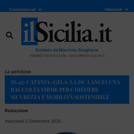
Cronache locali
Il Network
Fondato da Maurizio Scaglione
VENERDÌ 7 AGOSTO 2026 - AGGIORNATO ALLE 18:01
La petizione
SS 417 CATANIA–GELA: LA DC LANCIA UNA
RACCOLTA FIRME PER CHIEDERE
SICUREZZA E MOBILITÀ SOSTENIBILE
Redazione
mercoledì 3 Settembre 2025