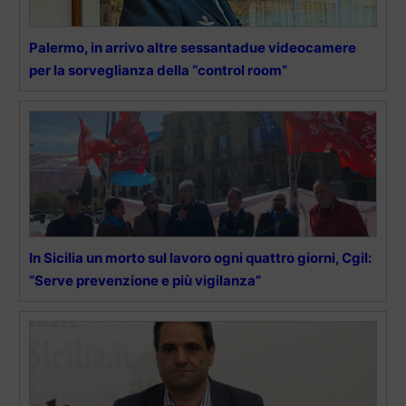
Palermo, in arrivo altre sessantadue videocamere
per la sorveglianza della “control room”
In Sicilia un morto sul lavoro ogni quattro giorni, Cgil:
“Serve prevenzione e più vigilanza”