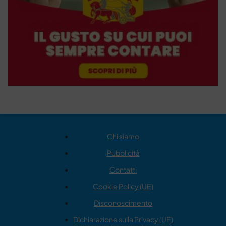
Chi siamo
Pubblicità
Contatti
Cookie Policy (UE)
Disconoscimento
Dichiarazione sulla Privacy (UE)