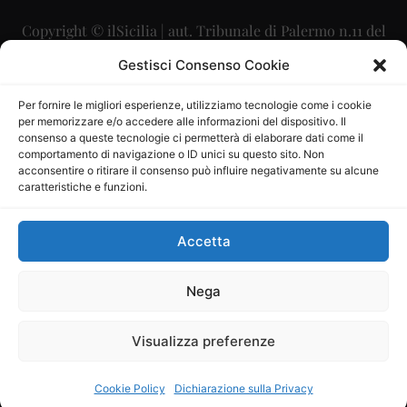
Copyright © ilSicilia | aut. Tribunale di Palermo n.11 del
29/09/2015
Gestisci Consenso Cookie
Editore: Mercurio Comunicazione Soc. Coop. A.R.L.
Per fornire le migliori esperienze, utilizziamo tecnologie come i cookie
per memorizzare e/o accedere alle informazioni del dispositivo. Il
Direttore Editoriale: Maurizio Scaglione
consenso a queste tecnologie ci permetterà di elaborare dati come il
comportamento di navigazione o ID unici su questo sito. Non
Direttore Responsabile: Maria Calabrese
acconsentire o ritirare il consenso può influire negativamente su alcune
caratteristiche e funzioni.
p.zza Sant’Oliva, 9 – 90141 – Palermo – 091335557
P.IVA: 06334930820
Accetta
Mercurio Comunicazione Società Cooperativa a r.l. è
iscritta al Registro degli Operatori di Comunicazione al
Nega
numero 26988
Visualizza preferenze
Sito gestito da
La Digitale srl
–
info@ladigitale.it
Cookie Policy
Dichiarazione sulla Privacy