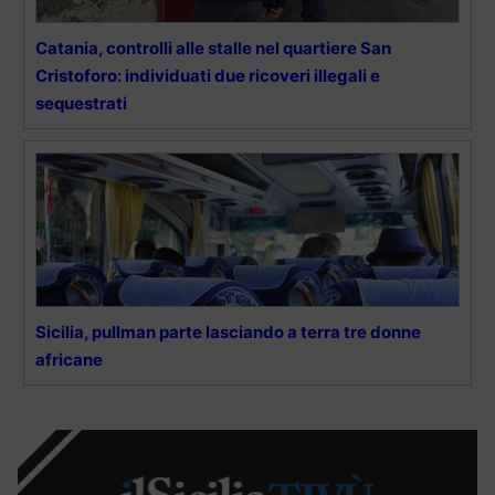
Catania, controlli alle stalle nel quartiere San
Cristoforo: individuati due ricoveri illegali e
sequestrati
Sicilia, pullman parte lasciando a terra tre donne
africane