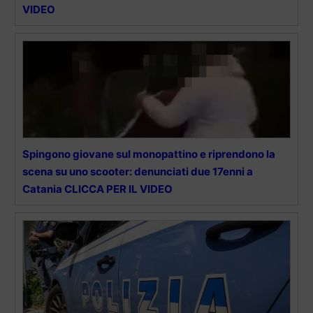
VIDEO
Spingono giovane sul monopattino e riprendono la
scena su uno scooter: denunciati due 17enni a
Catania CLICCA PER IL VIDEO