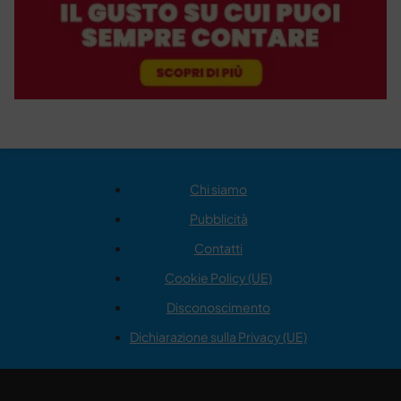
Chi siamo
Pubblicità
Contatti
Cookie Policy (UE)
Disconoscimento
Dichiarazione sulla Privacy (UE)