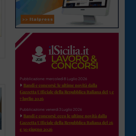
Pubblicazione: mercoledì 8 Luglio 2026
Bandi e concorsi: le ultime novità dalla
Gazzetta Ufficiale della Repubblica Italiana del 3 e
7 luglio 2026
Pubblicazione: venerdì 3 Luglio 2026
Bandi e concorsi: ecco le ultime novità dalla
Gazzetta Ufficiale della Repubblica Italiana del 26
e 30 giugno 2026