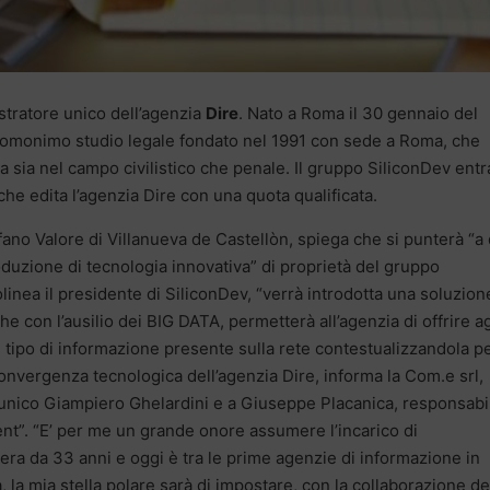
stratore unico dell’agenzia
Dire
. Nato a Roma il 30 gennaio del
ll’omonimo studio legale fondato nel 1991 con sede a Roma, che
 sia nel campo civilistico che penale. Il gruppo SiliconDev entr
he edita l’agenzia Dire con una quota qualificata.
fano Valore di Villanueva de Castellòn, spiega che si punterà “a
roduzione di tecnologia innovativa” di proprietà del gruppo
linea il presidente di SiliconDev, “verrà introdotta una soluzion
he con l’ausilio dei BIG DATA, permetterà all’agenzia di offrire ag
si tipo di informazione presente sulla rete contestualizzandola p
a convergenza tecnologica dell’agenzia Dire, informa la Com.e srl,
 unico Giampiero Ghelardini e a Giuseppe Placanica, responsabi
t”. “E’ per me un grande onore assumere l’incarico di
era da 33 anni e oggi è tra le prime agenzie di informazione in
à, la mia stella polare sarà di impostare, con la collaborazione de