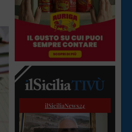
ilSiciliaNews
24