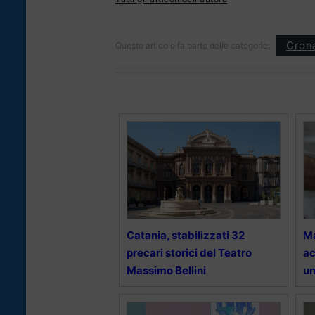
Cron
Questo articolo fa parte delle categorie:
Catania, stabilizzati 32
Ma
precari storici del Teatro
ac
Massimo Bellini
un