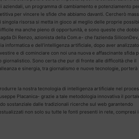
ili aziendali, un programma di cambiamento e potenziamento pe
titiva per vincere le sfide che abbiamo davanti. Cercherò mas
ingola risorsa si metta in gioco al meglio delle proprie possibil
 difficile ma anche pieno di opportunità, e sono queste che dob
Magda Di Renzo, azionista della Com.e- che l’azienda SiliconDev,
a informatica e dell’intelligenza artificiale, dopo aver analizzato
nvestire e di cominciare con noi una nuova e affascinante sfida 
 giornalistico. Sono certa che pur di fronte alle difficoltà che il
alleanza e sinergia, tra giornalismo e nuove tecnologie, porterà
rodurre la nostra tecnologia di intelligenza artificiale nel proce
iuseppe Placanica- grazie a tale metodologia innovativa il portal
odo sostanziale dalle tradizionali ricerche sul web garantendo
estualizzati non solo su tutte le fonti presenti in rete, compresi i