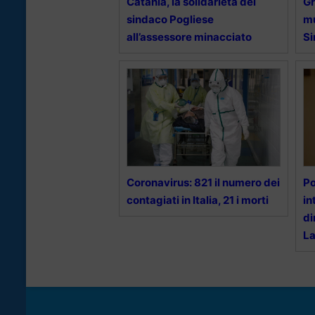
Catania, la solidarietà del
Gr
sindaco Pogliese
mu
all’assessore minacciato
Si
Coronavirus: 821 il numero dei
Po
contagiati in Italia, 21 i morti
in
di
La