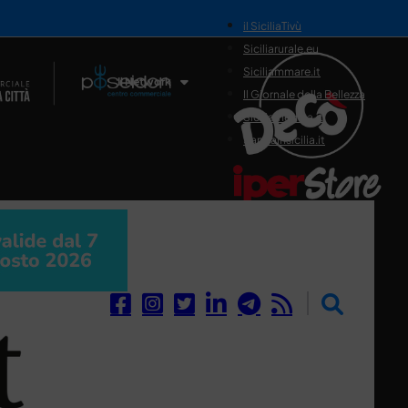
il SiciliaTivù
Siciliarurale.eu
Siciliammare.it
Il Network
Il Giornale della Bellezza
Siciliamedica.it
Sanitainsicilia.it