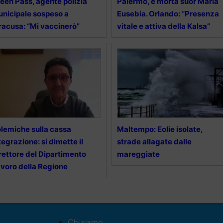
een Pass, agente polizia
Palermo, è morta suor Maria
nicipale sospeso a
Eusebia. Orlando: “Presenza
racusa: “Mi vaccinerò”
vitale e attiva della Kalsa”
lemiche sulla cassa
Maltempo: Eolie isolate,
tegrazione: si dimette il
strade allagate dalle
rettore del Dipartimento
mareggiate
voro della Regione
Chi siamo