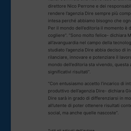
direttore Nico Perrone e dei responsab
rendere l’agenzia Dire sempre più compe
intesa perché abbiamo bisogno che ogni s
Per il mondo dell’editoria il momento è
cogliere”. “Sono molto felice- dichiara 
all’avanguardia nel campo della tecnologi
studiato l’agenzia Dire abbia deciso di i
rilanciare, innovare e potenziare il lavoro
mondo dell’editoria sta vivendo, questa 
significativi risultati”.
“Con entusiasmo accetto l’incarico di int
produttivo dell’agenzia Dire- dichiara G
Dire sarà in grado di differenziarsi in m
all’utente di poter ottenere risultati cont
social, ma anche quelle nascoste”.
Tutti gli articoli dell'autore