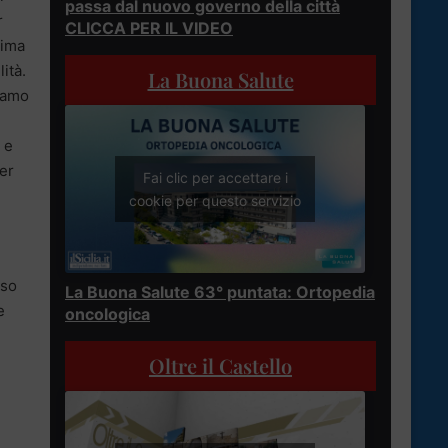
passa dal nuovo governo della città
r
CLICCA PER IL VIDEO
sima
ità.
La Buona Salute
biamo
 e
per
Fai clic per accettare i
cookie per questo servizio
sso
La Buona Salute 63° puntata: Ortopedia
e
oncologica
Oltre il Castello