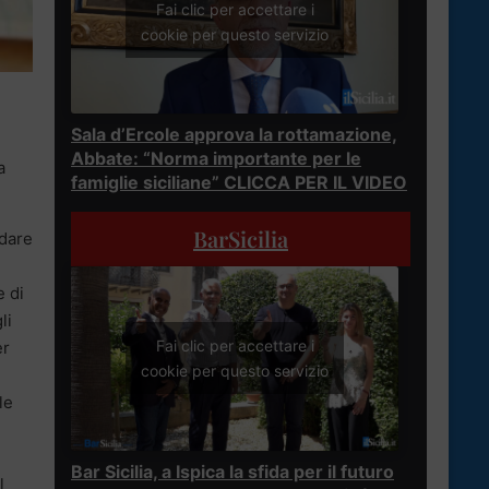
Fai clic per accettare i
cookie per questo servizio
Sala d’Ercole approva la rottamazione,
Abbate: “Norma importante per le
a
famiglie siciliane” CLICCA PER IL VIDEO
BarSicilia
 dare
e di
li
Fai clic per accettare i
er
cookie per questo servizio
le
Bar Sicilia, a Ispica la sfida per il futuro
l