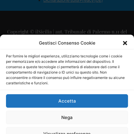
Dichiarazione sulla Privacy (UE)
Copyright © ilSicilia | aut. Tribunale di Palermo n.11 del
29/09/2015
Gestisci Consenso Cookie
Editore: Mercurio Comunicazione Soc. Coop. A.R.L.
Per fornire le migliori esperienze, utilizziamo tecnologie come i cookie
per memorizzare e/o accedere alle informazioni del dispositivo. Il
Direttore Editoriale: Maurizio Scaglione
consenso a queste tecnologie ci permetterà di elaborare dati come il
comportamento di navigazione o ID unici su questo sito. Non
Direttore Responsabile: Maria Calabrese
acconsentire o ritirare il consenso può influire negativamente su alcune
caratteristiche e funzioni.
p.zza Sant’Oliva, 9 – 90141 – Palermo – 091335557
P.IVA: 06334930820
Accetta
Mercurio Comunicazione Società Cooperativa a r.l. è
iscritta al Registro degli Operatori di Comunicazione al
Nega
numero 26988
Visualizza preferenze