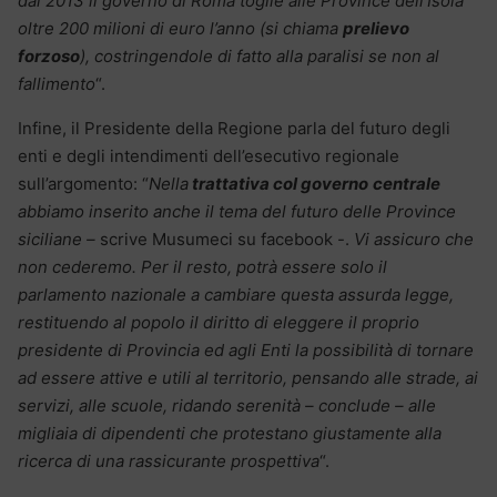
dal 2013 il governo di Roma toglie alle Province dell’Isola
oltre 200 milioni di euro l’anno (si chiama
prelievo
forzoso
), costringendole di fatto alla paralisi se non al
fallimento
“.
Infine, il Presidente della Regione parla del futuro degli
enti e degli intendimenti dell’esecutivo regionale
sull’argomento: “
Nella
trattativa col governo
centrale
abbiamo inserito anche il tema del futuro delle Province
siciliane –
scrive Musumeci su facebook -.
Vi assicuro che
non cederemo. Per il resto, potrà essere solo il
parlamento nazionale a cambiare questa assurda legge,
restituendo al popolo il diritto di eleggere il proprio
presidente di Provincia ed agli Enti la possibilità di tornare
ad essere attive e utili al territorio, pensando alle strade, ai
servizi, alle scuole, ridando serenità – conclude – alle
migliaia di dipendenti che protestano giustamente alla
ricerca di una rassicurante prospettiva
“.