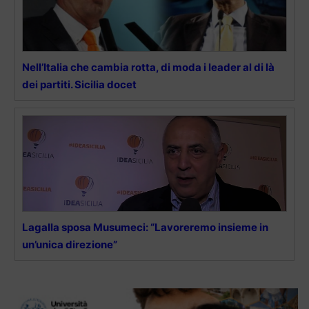
Nell’Italia che cambia rotta, di moda i leader al di là
dei partiti. Sicilia docet
Lagalla sposa Musumeci: “Lavoreremo insieme in
un’unica direzione”