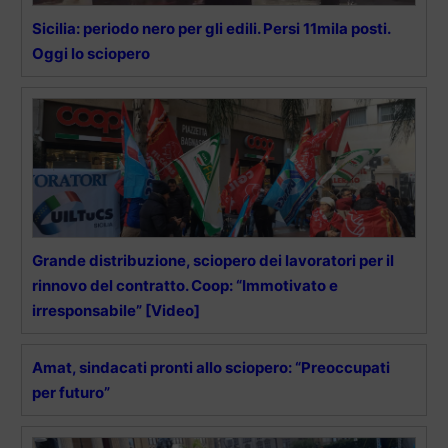
Sicilia: periodo nero per gli edili. Persi 11mila posti.
Oggi lo sciopero
Grande distribuzione, sciopero dei lavoratori per il
rinnovo del contratto. Coop: “Immotivato e
irresponsabile” [Video]
Amat, sindacati pronti allo sciopero: “Preoccupati
per futuro”