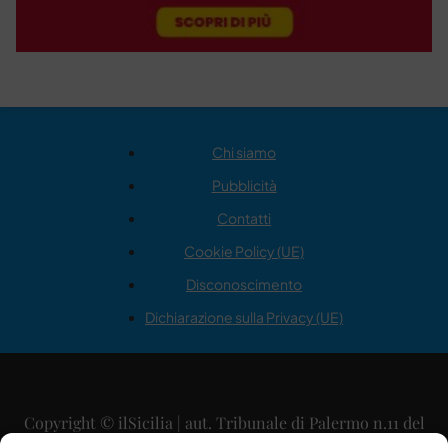
Chi siamo
Pubblicità
Contatti
Cookie Policy (UE)
Disconoscimento
Dichiarazione sulla Privacy (UE)
Copyright © ilSicilia | aut. Tribunale di Palermo n.11 del