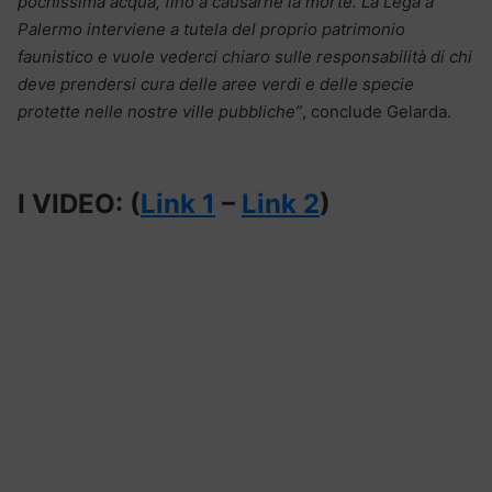
pochissima acqua, fino a causarne la morte. La Lega a
Palermo interviene a tutela del proprio patrimonio
faunistico e vuole vederci chiaro sulle responsabilità di chi
deve prendersi cura delle aree verdi e delle specie
protette nelle nostre ville pubbliche”
, conclude Gelarda.
I VIDEO: (
Link 1
–
Link 2
)