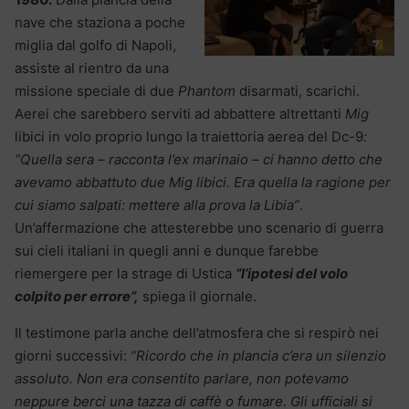
nave che staziona a poche
miglia dal golfo di Napoli,
assiste al rientro da una
missione speciale di due
Phantom
disarmati, scarichi.
Aerei che sarebbero serviti ad abbattere altrettanti
Mig
libici in volo proprio lungo la traiettoria aerea del Dc-9
:
“Quella sera – racconta l’ex marinaio – ci hanno detto che
avevamo abbattuto due Mig libici. Era quella la ragione per
cui siamo salpati: mettere alla prova la Libia”
.
Un’affermazione che attesterebbe uno scenario di guerra
sui cieli italiani in quegli anni e dunque farebbe
riemergere per la strage di Ustica
“l’ipotesi del volo
colpito per errore”,
spiega il giornale.
Il testimone parla anche dell’atmosfera che si respirò nei
giorni successivi:
“Ricordo che in plancia c’era un silenzio
assoluto. Non era consentito parlare, non potevamo
neppure berci una tazza di caffè o fumare. Gli ufficiali si