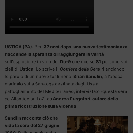
USTICA (PA).
Ben
37 anni dopo, una nuova testimonianza
riaccende la speranza di raggiungere la verità
sull’esplosione in volo del
Dc-9
che uccise
81
persone sui
cieli di
Ustica
. Lo scrive il
Corriere della Sera
rilanciando
le parole di un nuovo testimone,
Brian Sandlin
, all’epoca
marinaio sulla Saratoga destinata dagli Usa al
pattugliamento del Mediterraneo, intervistato (questa sera
ad Atlantide su La7) da
Andrea Purgatori, autore della
prima ricostruzione sulla vicenda
.
Sandlin racconta ciò che
vide la sera del 27 giugno
1980.
Dalla plancia della