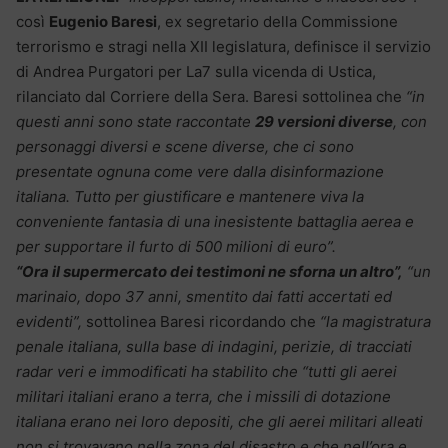
così
Eugenio Baresi
, ex segretario della Commissione
terrorismo e stragi nella XII legislatura, definisce il servizio
di Andrea Purgatori per La7 sulla vicenda di Ustica,
rilanciato dal Corriere della Sera. Baresi sottolinea che
“in
questi anni sono state raccontate
29 versioni diverse
, con
personaggi diversi e scene diverse, che ci sono
presentate ognuna come vere dalla disinformazione
italiana. Tutto per giustificare e mantenere viva la
conveniente fantasia di una inesistente battaglia aerea e
per supportare il furto di 500 milioni di euro”.
“Ora il supermercato dei testimoni ne sforna un altro”,
“un
marinaio, dopo 37 anni, smentito dai fatti accertati ed
evidenti”,
sottolinea Baresi ricordando che
“la magistratura
penale italiana, sulla base di indagini, perizie, di tracciati
radar veri e immodificati ha stabilito che “tutti gli aerei
militari italiani erano a terra, che i missili di dotazione
italiana erano nei loro depositi, che gli aerei militari alleati
non si trovavano nella zona del disastro e che nell’ora e