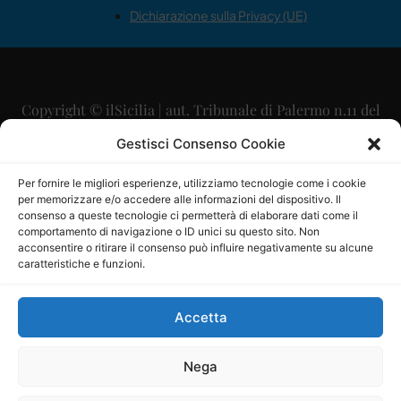
Dichiarazione sulla Privacy (UE)
Copyright © ilSicilia | aut. Tribunale di Palermo n.11 del
29/09/2015
Gestisci Consenso Cookie
Editore: Mercurio Comunicazione Soc. Coop. A.R.L.
Per fornire le migliori esperienze, utilizziamo tecnologie come i cookie
per memorizzare e/o accedere alle informazioni del dispositivo. Il
Direttore Editoriale: Maurizio Scaglione
consenso a queste tecnologie ci permetterà di elaborare dati come il
comportamento di navigazione o ID unici su questo sito. Non
Direttore Responsabile: Maria Calabrese
acconsentire o ritirare il consenso può influire negativamente su alcune
caratteristiche e funzioni.
p.zza Sant’Oliva, 9 – 90141 – Palermo – 091335557
P.IVA: 06334930820
Accetta
Mercurio Comunicazione Società Cooperativa a r.l. è
iscritta al Registro degli Operatori di Comunicazione al
Nega
numero 26988