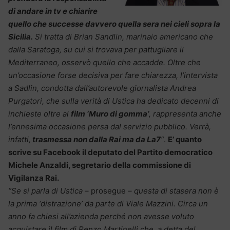
di andare in tv e chiarire
quello che successe davvero quella sera nei cieli sopra la
Sicilia.
Si tratta di Brian Sandlin, marinaio americano che
dalla Saratoga, su cui si trovava per pattugliare il
Mediterraneo, osservò quello che accadde. Oltre che
un’occasione forse decisiva per fare chiarezza, l’intervista
a Sadlin, condotta dall’autorevole giornalista Andrea
Purgatori, che sulla verità di Ustica ha dedicato decenni di
inchieste oltre al
film ‘Muro di gomma’
, rappresenta anche
l’ennesima occasione persa dal servizio pubblico. Verrà,
infatti,
trasmessa non dalla Rai ma da La7
“
.
E’ quanto
scrive su Facebook il deputato del Partito democratico
Michele Anzaldi, segretario della commissione di
Vigilanza Rai.
“Se si parla di Ustica –
prosegue
– questa di stasera non è
la prima ‘distrazione’ da parte di Viale Mazzini. Circa un
anno fa chiesi all’azienda perché non avesse voluto
acquistare il film di Renzo Martinelli che, a detta del