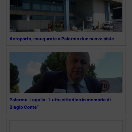
Aeroporto, inaugurate a Palermo due nuove piste
Palermo, Lagalla: “Lutto cittadino in memoria di
Biagio Conte”