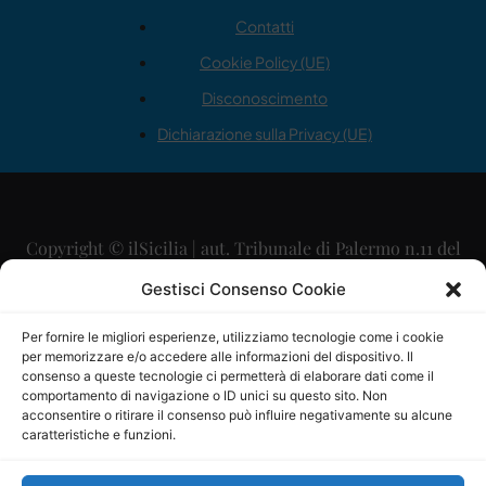
Contatti
Cookie Policy (UE)
Disconoscimento
Dichiarazione sulla Privacy (UE)
Copyright © ilSicilia | aut. Tribunale di Palermo n.11 del
29/09/2015
Gestisci Consenso Cookie
Editore: Mercurio Comunicazione Soc. Coop. A.R.L.
Per fornire le migliori esperienze, utilizziamo tecnologie come i cookie
per memorizzare e/o accedere alle informazioni del dispositivo. Il
Direttore Editoriale: Maurizio Scaglione
consenso a queste tecnologie ci permetterà di elaborare dati come il
comportamento di navigazione o ID unici su questo sito. Non
Direttore Responsabile: Maria Calabrese
acconsentire o ritirare il consenso può influire negativamente su alcune
caratteristiche e funzioni.
p.zza Sant’Oliva, 9 – 90141 – Palermo – 091335557