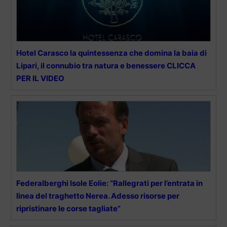
Hotel Carasco la quintessenza che domina la baia di
Lipari, il connubio tra natura e benessere CLICCA
PER IL VIDEO
Federalberghi Isole Eolie: “Rallegrati per l’entrata in
linea del traghetto Nerea. Adesso risorse per
ripristinare le corse tagliate”