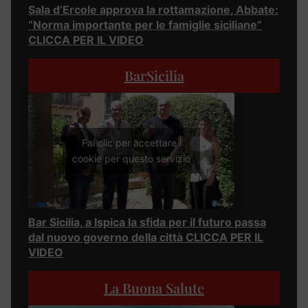
Sala d’Ercole approva la rottamazione, Abbate:
“Norma importante per le famiglie siciliane”
CLICCA PER IL VIDEO
BarSicilia
Fai clic per accettare i
cookie per questo servizio
Bar Sicilia, a Ispica la sfida per il futuro passa
dal nuovo governo della città CLICCA PER IL
VIDEO
La Buona Salute