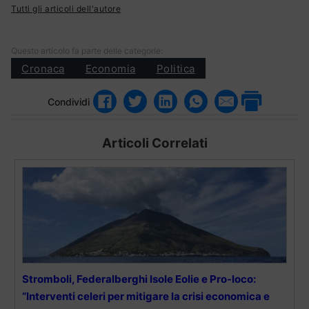
Tutti gli articoli dell'autore
Questo articolo fa parte delle categorie:
Cronaca
Economia
Politica
Condividi
Articoli Correlati
Stromboli, Federalberghi Isole Eolie e Pro-loco:
“Interventi celeri per mitigare la crisi economica e