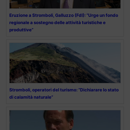
Eruzione a Stromboli, Galluzzo (FdI): “Urge un fondo
regionale a sostegno delle attività turistiche e
produttive”
Stromboli, operatori del turismo: “Dichiarare lo stato
di calamità naturale”