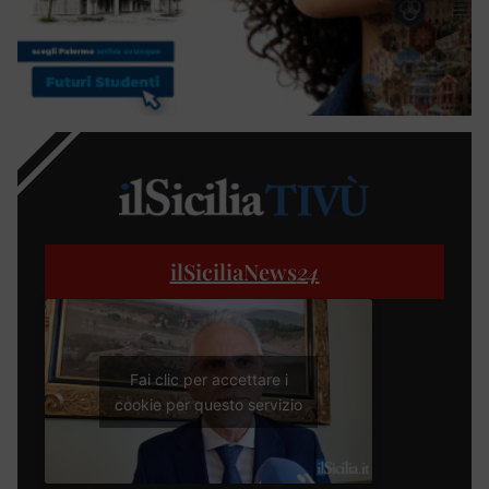
ilSiciliaNews
24
Fai clic per accettare i
cookie per questo servizio