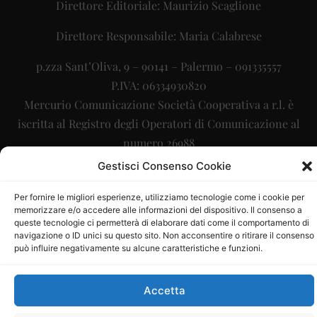
Direttore Editoriale: Maurizio Scaglione
Direttore Responsabile: Maria Calabrese
p.zza Sant’Oliva, 9 – 90141 – Palermo – 091335557
P.IVA: 06334930820
Mercurio Comunicazione Società Cooperativa a r.l. è
iscritta al Registro degli Operatori di Comunicazione al
numero 26988
Gestisci Consenso Cookie
Sito gestito da
La Digitale srl
–
info@ladigitale.it
Per fornire le migliori esperienze, utilizziamo tecnologie come i cookie per
memorizzare e/o accedere alle informazioni del dispositivo. Il consenso a
queste tecnologie ci permetterà di elaborare dati come il comportamento di
navigazione o ID unici su questo sito. Non acconsentire o ritirare il consenso
può influire negativamente su alcune caratteristiche e funzioni.
Accetta