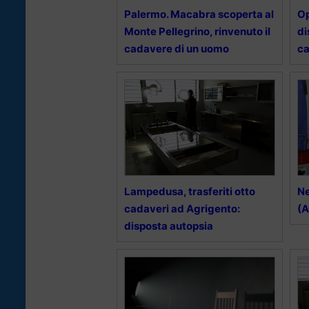
Palermo. Macabra scoperta al
Op
Monte Pellegrino, rinvenuto il
di
cadavere di un uomo
c
Lampedusa, trasferiti otto
Ne
cadaveri ad Agrigento:
(A
disposta autopsia