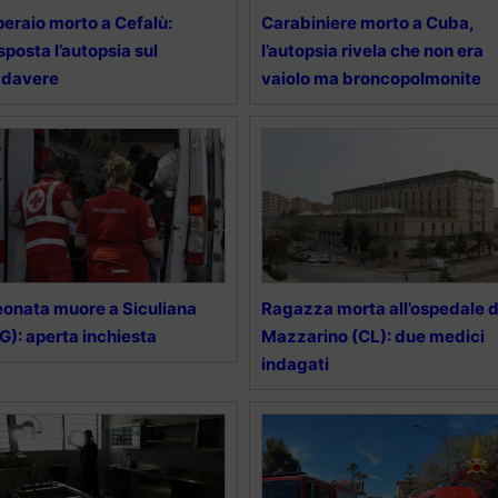
eraio morto a Cefalù:
Carabiniere morto a Cuba,
sposta l’autopsia sul
l’autopsia rivela che non era
adavere
vaiolo ma broncopolmonite
onata muore a Siculiana
Ragazza morta all’ospedale d
G): aperta inchiesta
Mazzarino (CL): due medici
indagati