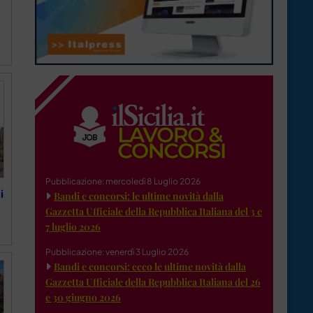
Pubblicazione: mercoledì 8 Luglio 2026
i
Bandi e concorsi: le ultime novità dalla
Gazzetta Ufficiale della Repubblica Italiana del 3 e
7 luglio 2026
Pubblicazione: venerdì 3 Luglio 2026
Bandi e concorsi: ecco le ultime novità dalla
Gazzetta Ufficiale della Repubblica Italiana del 26
e 30 giugno 2026