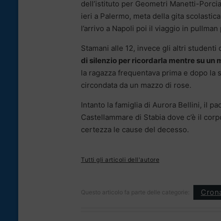
dell’istituto per Geometri Manetti-Porciat
ieri a Palermo, meta della gita scolastic
l’arrivo a Napoli poi il viaggio in pullma
Stamani alle 12, invece gli altri student
di silenzio per ricordarla mentre su un
la ragazza frequentava prima e dopo la 
circondata da un mazzo di rose.
Intanto la famiglia di Aurora Bellini, il 
Castellammare di Stabia dove c’è il corp
certezza le cause del decesso.
Tutti gli articoli dell'autore
Cron
Questo articolo fa parte delle categorie: