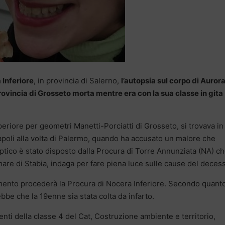
 Inferiore
, in provincia di Salerno,
l’autopsia sul corpo di Auror
 provincia di Grosseto morta mentre era con la sua classe in gita
periore per geometri Manetti-Porciatti di Grosseto, si trovava in
apoli alla volta di Palermo, quando ha accusato un malore che
optico è stato disposto dalla Procura di Torre Annunziata (NA) ch
mare di Stabia, indaga per fare piena luce sulle cause del deces
mento procederà la Procura di Nocera Inferiore. Secondo quant
bbe che la 19enne sia stata colta da infarto.
enti della classe 4 del Cat, Costruzione ambiente e territorio,