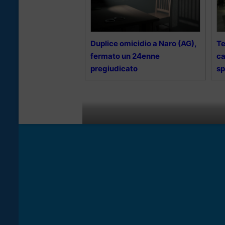
Duplice omicidio a Naro (AG),
Te
fermato un 24enne
ca
pregiudicato
sp