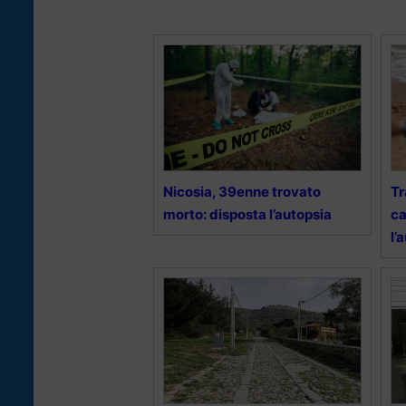
Nicosia, 39enne trovato
Tr
morto: disposta l’autopsia
ca
l’