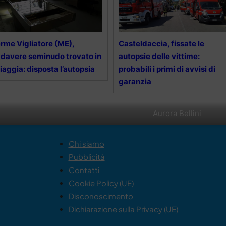
rme Vigliatore (ME),
Casteldaccia, fissate le
davere seminudo trovato in
autopsie delle vittime:
iaggia: disposta l’autopsia
probabili i primi di avvisi di
garanzia
Aurora Bellini
Chi siamo
Pubblicità
Contatti
Cookie Policy (UE)
Disconoscimento
Dichiarazione sulla Privacy (UE)