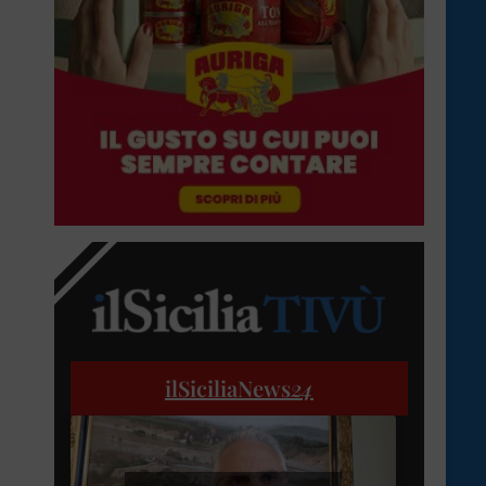
ilSiciliaNews
24