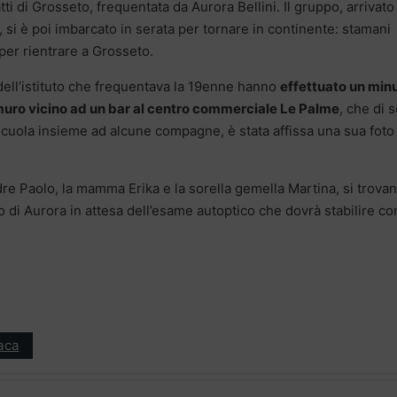
ti di Grosseto, frequentata da Aurora Bellini. Il gruppo, arrivato
a, si è poi imbarcato in serata per tornare in continente: stamani
n per rientrare a Grosseto.
i dell’istituto che frequentava la 19enne hanno
effettuato un min
 muro vicino ad un bar al centro commerciale Le Palme
, che di s
scuola insieme ad alcune compagne, è stata affissa una sua foto
padre Paolo, la mamma Erika e la sorella gemella Martina, si trova
o di Aurora in attesa dell’esame autoptico che dovrà stabilire co
aca