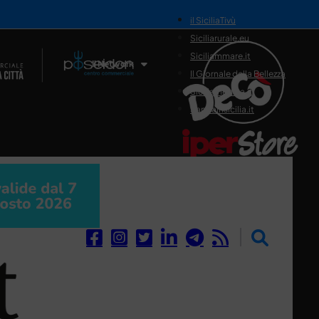
il SiciliaTivù
Siciliarurale.eu
Siciliammare.it
Il Network
Il Giornale della Bellezza
Siciliamedica.it
Sanitainsicilia.it