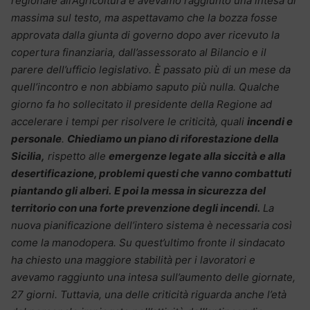
regionale all’Agricoltura e avevamo raggiunto una intesa di
massima sul testo, ma aspettavamo che la bozza fosse
approvata dalla giunta di governo dopo aver ricevuto la
copertura finanziaria, dall’assessorato al Bilancio e il
parere dell’ufficio legislativo. È passato più di un mese da
quell’incontro e non abbiamo saputo più nulla. Qualche
giorno fa ho sollecitato il presidente della Regione ad
accelerare i tempi per risolvere le criticità, quali
incendi e
personale
.
Chiediamo un piano di riforestazione della
Sicilia,
rispetto alle
emergenze legate alla siccità e alla
desertificazione, problemi questi che vanno combattuti
piantando gli alberi.
E poi la messa in sicurezza del
territorio con una forte prevenzione degli incendi.
La
nuova pianificazione dell’intero sistema è necessaria così
come la manodopera. Su quest’ultimo fronte il sindacato
ha chiesto una maggiore stabilità per i lavoratori e
avevamo raggiunto una intesa sull’aumento delle giornate,
27 giorni. Tuttavia, una delle criticità riguarda anche l’età