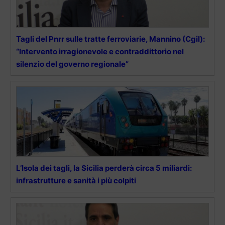
Tagli del Pnrr sulle tratte ferroviarie, Mannino (Cgil):
“Intervento irragionevole e contraddittorio nel
silenzio del governo regionale”
L’Isola dei tagli, la Sicilia perderà circa 5 miliardi:
infrastrutture e sanità i più colpiti