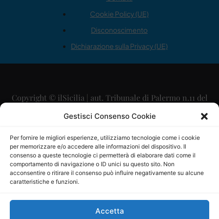
Cookie Policy (UE)
Disconoscimento
Dichiarazione sulla Privacy (UE)
Copyright © ilSicilia | aut. Tribunale di Palermo n.11 del
29/09/2015
Gestisci Consenso Cookie
Editore: Mercurio Comunicazione Soc. Coop. A.R.L.
Per fornire le migliori esperienze, utilizziamo tecnologie come i cookie
per memorizzare e/o accedere alle informazioni del dispositivo. Il
Direttore Editoriale: Maurizio Scaglione
consenso a queste tecnologie ci permetterà di elaborare dati come il
comportamento di navigazione o ID unici su questo sito. Non
Direttore Responsabile: Maria Calabrese
acconsentire o ritirare il consenso può influire negativamente su alcune
caratteristiche e funzioni.
p.zza Sant’Oliva, 9 – 90141 – Palermo – 091335557
P.IVA: 06334930820
Accetta