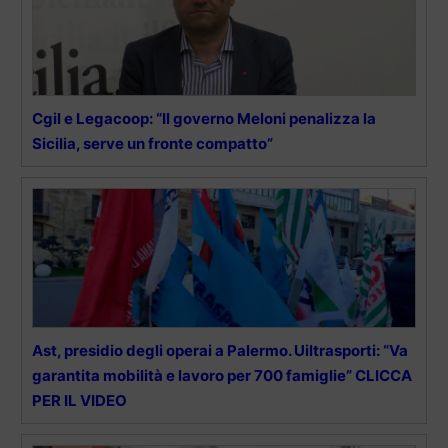
Cgil e Legacoop: “Il governo Meloni penalizza la
Sicilia, serve un fronte compatto”
Ast, presidio degli operai a Palermo. Uiltrasporti: “Va
garantita mobilità e lavoro per 700 famiglie” CLICCA
PER IL VIDEO