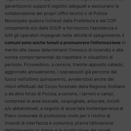
garantiscono supporti logistici adeguati e assicurano la
collaborazione dei propri Uffici tecnici o di Polizia
Municipale qualora richiesti dalla Prefettura e dal COP
competente e/o dalla SOUP e forniscono l’assistenza a
tutti gli operatori impegnati nelle attività di spegnimento.
I
comuni sono anche tenuti a promuovere l’informazione
in
merito alle cause determinanti l’innesco di incendio e alle
norme comportamentali da rispettare in situazioni di
pericolo. Provvedono, a censire, tramite apposito catasto,
aggiornato annualmente, i soprassuoli già percorsi dal
fuoco nell’ultimo quinquennio, avvalendosi anche dei
rilievi effettuati dal Corpo forestale della Regione Siciliana
o da altre forze di Polizia; a censire, i terreni e campi,
comprese le aree boscate, cespugliate, arborate, incolti
e/o abbandonati, a seguito di accertata inottemperanza al
Piano comunale di protezione civile per il rischio di
incendi di interfaccia e comunica, previa l’attivazione
dell’intervento in danno e in sostituzione dei privati