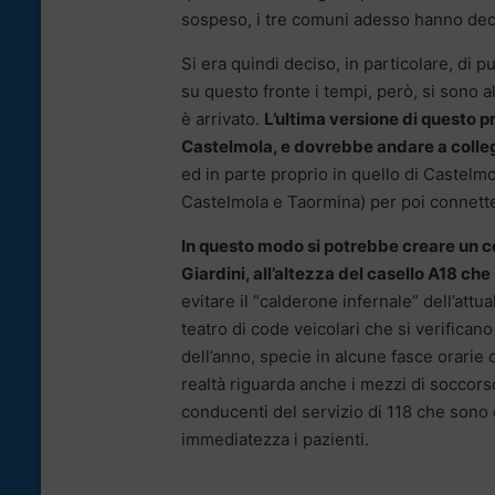
sospeso, i tre comuni adesso hanno decis
Si era quindi deciso, in particolare, di
su questo fronte i tempi, però, si sono a
è arrivato.
L’ultima versione di questo
Castelmola, e dovrebbe andare a colle
ed in parte proprio in quello di Castelm
Castelmola e Taormina) per poi connetter
In questo modo si potrebbe creare un c
Giardini, all’altezza del casello A18 che 
evitare il “calderone infernale” dell’att
teatro di code veicolari che si verificano
dell’anno, specie in alcune fasce orarie 
realtà riguarda anche i mezzi di soccors
conducenti del servizio di 118 che sono co
immediatezza i pazienti.