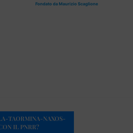
Fondato da Maurizio Scaglione
LA-TAORMINA-NAXOS-
CON IL PNRR?