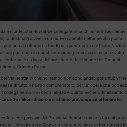
rada a monte, che dovrebbe collegare in pochi minuti Taormina-
), è destinata a vivere un nuovo capitolo nell’anno alle porte. I
a puntano ad ottenere i fondi per quest’opera dal Piano Nazion
razioni guardano in questa direzione per arrivare ad una svolta
a conferma è arrivata dal presidente dell’Unione dei Comuni
telmola, Orlando Russo.
dei vari tentativi che nel tempo non sono andati poi a buon fine,
eresse di tutto il nostro comprensorio, per un’opera che potreb
 il collegamento tra i centri abitati e quindi anche ottimizzando l
circa 25 milioni di euro e ci stiamo provando ad ottenere le
rocedura che passava dal Prusst Valdemone ma non ha mai prod
realtà l’infrastruttura. Dopo un ventennio, anzi, di iter rimasto in