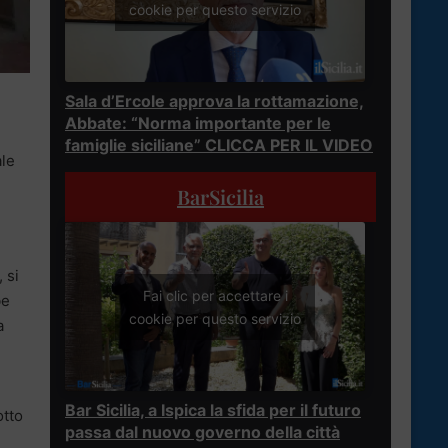
cookie per questo servizio
Sala d’Ercole approva la rottamazione,
Abbate: “Norma importante per le
famiglie siciliane” CLICCA PER IL VIDEO
ale
BarSicilia
 si
Fai clic per accettare i
be
cookie per questo servizio
a
Bar Sicilia, a Ispica la sfida per il futuro
otto
passa dal nuovo governo della città