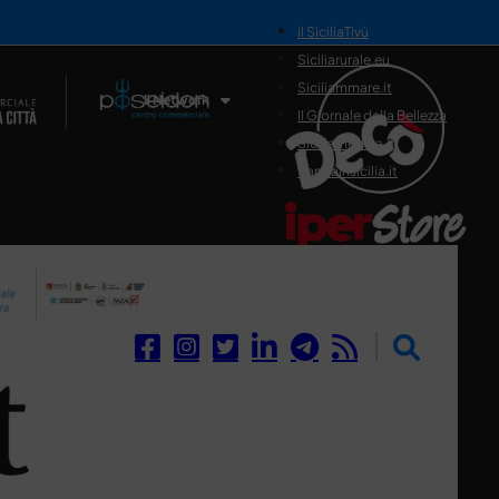
il SiciliaTivù
Siciliarurale.eu
Siciliammare.it
Il Network
Il Giornale della Bellezza
Siciliamedica.it
Sanitainsicilia.it