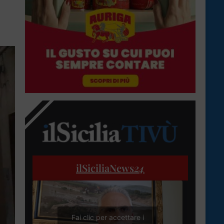
ilSiciliaNews
24
Fai clic per accettare i