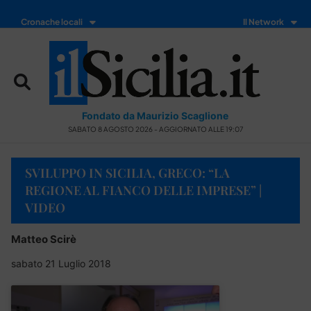
Cronache locali
Il Network
Fondato da Maurizio Scaglione
SABATO 8 AGOSTO 2026 - AGGIORNATO ALLE 19:07
SVILUPPO IN SICILIA, GRECO: “LA
REGIONE AL FIANCO DELLE IMPRESE” |
VIDEO
Matteo Scirè
sabato 21 Luglio 2018