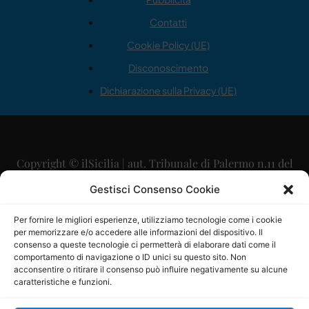
Contatti
Cookie Policy (UE)
Disconoscimento
Dichiarazione sulla Privacy (UE)
Copyright © ilSicilia | aut. Tribunale di Palermo n.11 del
29/09/2015
Gestisci Consenso Cookie
Editore: Mercurio Comunicazione Soc. Coop. A.R.L.
Per fornire le migliori esperienze, utilizziamo tecnologie come i cookie
per memorizzare e/o accedere alle informazioni del dispositivo. Il
Direttore Editoriale: Maurizio Scaglione
consenso a queste tecnologie ci permetterà di elaborare dati come il
comportamento di navigazione o ID unici su questo sito. Non
Direttore Responsabile: Maria Calabrese
acconsentire o ritirare il consenso può influire negativamente su alcune
caratteristiche e funzioni.
p.zza Sant’Oliva, 9 – 90141 – Palermo – 091335557