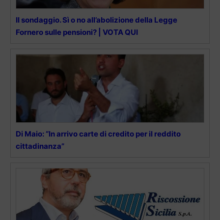
Il sondaggio. Sì o no all’abolizione della Legge
Fornero sulle pensioni? | VOTA QUI
Di Maio: “In arrivo carte di credito per il reddito
cittadinanza”