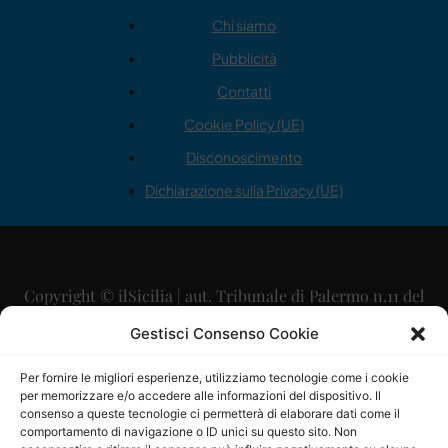
Chi siamo
Pubblicità
Contatti
Cookie Policy (UE)
Disconoscimento
Dichiarazione sulla Privacy (UE)
Copyright © ilSicilia | aut. Tribunale di Palermo n.11 del
29/09/2015
Gestisci Consenso Cookie
Editore: Mercurio Comunicazione Soc. Coop. A.R.L.
Per fornire le migliori esperienze, utilizziamo tecnologie come i cookie
per memorizzare e/o accedere alle informazioni del dispositivo. Il
Direttore Editoriale: Maurizio Scaglione
consenso a queste tecnologie ci permetterà di elaborare dati come il
comportamento di navigazione o ID unici su questo sito. Non