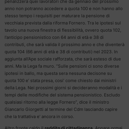
penalizzerà quei lavoratori che da gennaio del prossimo
anno non potranno accedere a quota 100 e non hanno allo
stesso tempo i requisiti per maturare la pensione di
vecchiaia prevista dalla riforma Fornero. Tra le ipotesi sul
tavolo una nuova finestra di flessibilità, ovvero quota 102,
l’anticipo pensionistico con 64 anni di età e 38 di
contributi, che sarà valida il prossimo anno e che diventerà
quota 104 (66 anni di età e 38 di contributi) nel 2023. In
aggiunta all’Ape sociale rafforzata, che sarà esteso di due
anni. Ma la Lega fa muro. “Sulle pensioni ci sono diverse
ipotesi in ballo, ma questa sera nessuna decisone su
quota 100 e’ stata presa, cosi’ come chiesto dai ministri
della Lega. Nei prossimi giorni si decideranno modalità e i
tempi delle modifiche del sistema pensionistico. Escludo
qualsiasi ritorno alla legge Fornero”, dice il ministro
Giancarlo Giorgetti al termine del Cdm lasciando capire
che la trattativa e’ ancora in corso.
Altro fronte caldo il
reddito di cittadinanza
. Appare ormai