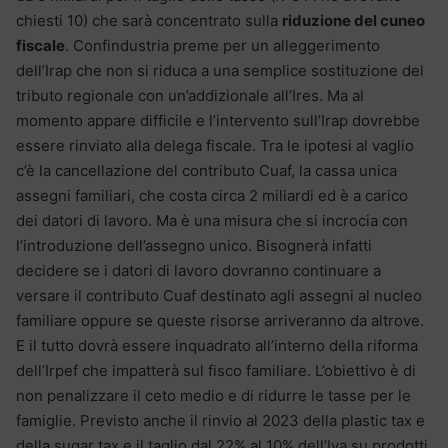
chiesti 10) che sarà concentrato sulla
riduzione del cuneo
fiscale
. Confindustria preme per un alleggerimento
dell’Irap che non si riduca a una semplice sostituzione del
tributo regionale con un’addizionale all’Ires. Ma al
momento appare difficile e l’intervento sull’Irap dovrebbe
essere rinviato alla delega fiscale. Tra le ipotesi al vaglio
c’è la cancellazione del contributo Cuaf, la cassa unica
assegni familiari, che costa circa 2 miliardi ed è a carico
dei datori di lavoro. Ma è una misura che si incrocia con
l’introduzione dell’assegno unico. Bisognerà infatti
decidere se i datori di lavoro dovranno continuare a
versare il contributo Cuaf destinato agli assegni al nucleo
familiare oppure se queste risorse arriveranno da altrove.
E il tutto dovrà essere inquadrato all’interno della riforma
dell’Irpef che impatterà sul fisco familiare. L’obiettivo è di
non penalizzare il ceto medio e di ridurre le tasse per le
famiglie. Previsto anche il rinvio al 2023 della plastic tax e
della sugar tax e il taglio dal 22% al 10% dell’Iva su prodotti