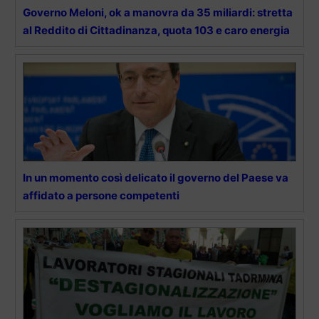
Governo Meloni, ok a manovra da 35 miliardi: stretta
al Reddito di Cittadinanza, quota 103 e caro energia
In un momento così delicato il governo del Paese va
affidato a persone competenti