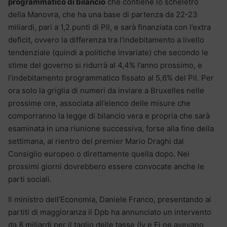
programmatico di bilancio
che contiene lo scheletro
della Manovra, che ha una base di partenza da 22-23
miliardi, pari a 1,2 punti di Pil, e sarà finanziata con l’extra
deficit, ovvero la differenza tra l’indebitamento a livello
tendenziale (quindi a politiche invariate) che secondo le
stime del governo si ridurrà al 4,4% l’anno prossimo, e
l’indebitamento programmatico fissato al 5,6% del Pil. Per
ora solo la griglia di numeri da inviare a Bruxelles nelle
prossime ore, associata all’elenco delle misure che
comporranno la legge di bilancio vera e propria che sarà
esaminata in una riunione successiva, forse alla fine della
settimana, al rientro del premier Mario Draghi dal
Consiglio europeo o direttamente quella dopo. Nei
prossimi giorni dovrebbero essere convocate anche le
parti sociali.
Il ministro dell’Economia, Daniele Franco, presentando ai
partiti di maggioranza il Dpb ha annunciato un intervento
da 8 miliardi per il taglio delle tasse (Iv e Fi ne avevano