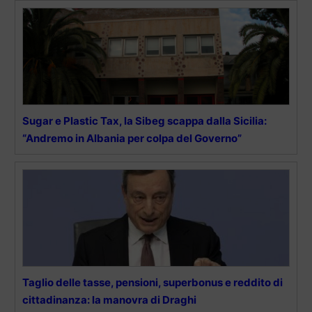
Sugar e Plastic Tax, la Sibeg scappa dalla Sicilia:
“Andremo in Albania per colpa del Governo”
Taglio delle tasse, pensioni, superbonus e reddito di
cittadinanza: la manovra di Draghi