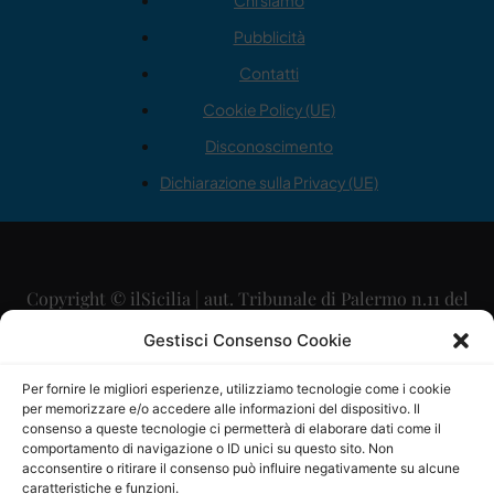
Chi siamo
Pubblicità
Contatti
Cookie Policy (UE)
Disconoscimento
Dichiarazione sulla Privacy (UE)
Copyright © ilSicilia | aut. Tribunale di Palermo n.11 del
29/09/2015
Gestisci Consenso Cookie
Editore: Mercurio Comunicazione Soc. Coop. A.R.L.
Per fornire le migliori esperienze, utilizziamo tecnologie come i cookie
per memorizzare e/o accedere alle informazioni del dispositivo. Il
Direttore Editoriale: Maurizio Scaglione
consenso a queste tecnologie ci permetterà di elaborare dati come il
comportamento di navigazione o ID unici su questo sito. Non
Direttore Responsabile: Maria Calabrese
acconsentire o ritirare il consenso può influire negativamente su alcune
caratteristiche e funzioni.