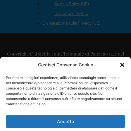
Cookie Policy (UE)
Disconoscimento
Dichiarazione sulla Privacy (UE)
Copyright © ilSicilia | aut. Tribunale di Palermo n.11 del
29/09/2015
Gestisci Consenso Cookie
Editore: Mercurio Comunicazione Soc. Coop. A.R.L.
Per fornire le migliori esperienze, utilizziamo tecnologie come i cookie
per memorizzare e/o accedere alle informazioni del dispositivo. Il
Direttore Editoriale: Maurizio Scaglione
consenso a queste tecnologie ci permetterà di elaborare dati come il
comportamento di navigazione o ID unici su questo sito. Non
Direttore Responsabile: Maria Calabrese
acconsentire o ritirare il consenso può influire negativamente su alcune
caratteristiche e funzioni.
p.zza Sant’Oliva, 9 – 90141 – Palermo – 091335557
P.IVA: 06334930820
Accetta
Mercurio Comunicazione Società Cooperativa a r.l. è