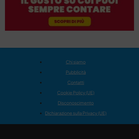
Chi siamo
Pubblicità
Contatti
Cookie Policy (UE)
Disconoscimento
Dichiarazione sulla Privacy (UE)