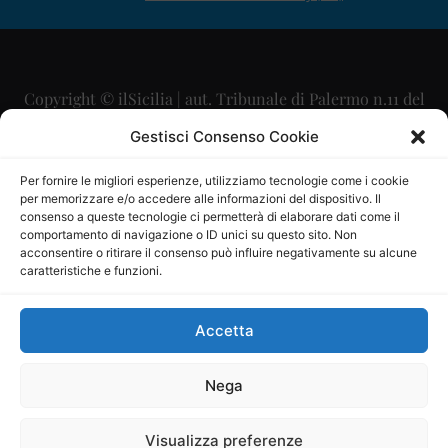
Copyright © ilSicilia | aut. Tribunale di Palermo n.11 del
29/09/2015
Gestisci Consenso Cookie
Editore: Mercurio Comunicazione Soc. Coop. A.R.L.
Per fornire le migliori esperienze, utilizziamo tecnologie come i cookie
per memorizzare e/o accedere alle informazioni del dispositivo. Il
Direttore Editoriale: Maurizio Scaglione
consenso a queste tecnologie ci permetterà di elaborare dati come il
comportamento di navigazione o ID unici su questo sito. Non
Direttore Responsabile: Maria Calabrese
acconsentire o ritirare il consenso può influire negativamente su alcune
caratteristiche e funzioni.
p.zza Sant’Oliva, 9 – 90141 – Palermo – 091335557
P.IVA: 06334930820
Accetta
Mercurio Comunicazione Società Cooperativa a r.l. è
iscritta al Registro degli Operatori di Comunicazione al
Nega
numero 26988
Visualizza preferenze