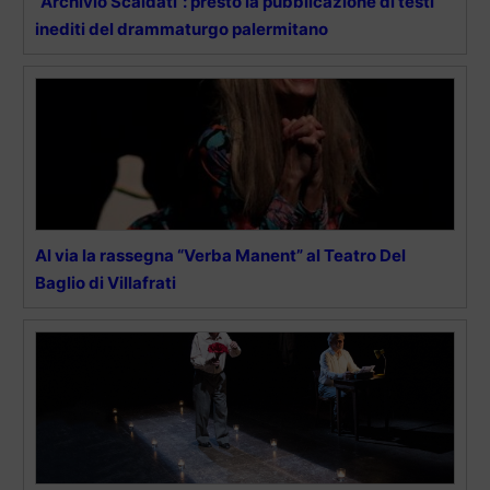
“Archivio Scaldati”: presto la pubblicazione di testi
inediti del drammaturgo palermitano
Al via la rassegna “Verba Manent” al Teatro Del
Baglio di Villafrati