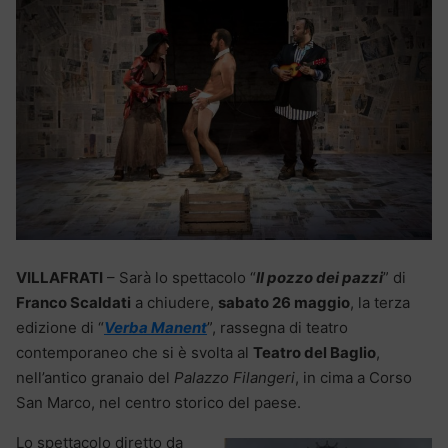
VILLAFRATI
– Sarà lo spettacolo “
Il pozzo dei pazzi
” di
Franco Scaldati
a chiudere,
sabato 26 maggio
, la terza
edizione di “
Verba Manent
”, rassegna di teatro
contemporaneo che si è svolta al
Teatro del Baglio
,
nell’antico granaio del
Palazzo Filangeri
, in cima a Corso
San Marco, nel centro storico del paese.
Lo spettacolo diretto da