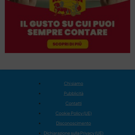
Chi siamo
Pubblicità
Contatti
Cookie Policy (UE)
Disconoscimento
Dichiarazione sulla Privacy (UE)