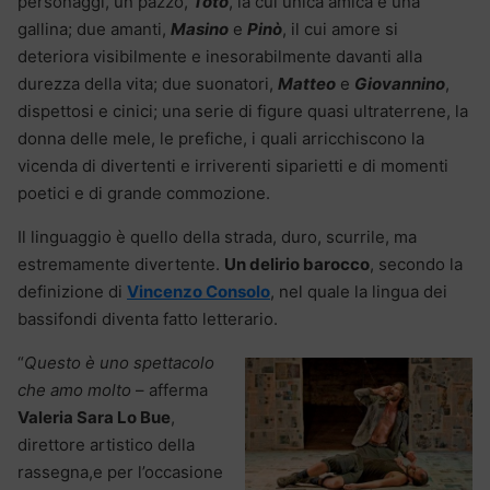
personaggi, un pazzo,
Totò
, la cui unica amica è una
gallina; due amanti,
Masino
e
Pinò
, il cui amore si
deteriora visibilmente e inesorabilmente davanti alla
durezza della vita; due suonatori,
Matteo
e
Giovannino
,
dispettosi e cinici; una serie di figure quasi ultraterrene, la
donna delle mele, le prefiche, i quali arricchiscono la
vicenda di divertenti e irriverenti siparietti e di momenti
poetici e di grande commozione.
Il linguaggio è quello della strada, duro, scurrile, ma
estremamente divertente.
Un delirio barocco
, secondo la
definizione di
Vincenzo Consolo
, nel quale la lingua dei
bassifondi diventa fatto letterario.
“
Questo è uno spettacolo
che amo molto
– afferma
Valeria Sara Lo Bue
,
direttore artistico della
rassegna,e per l’occasione