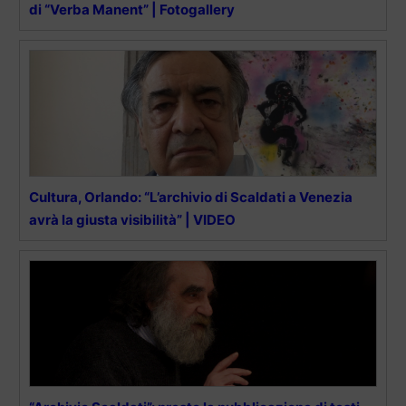
di “Verba Manent” | Fotogallery
Cultura, Orlando: “L’archivio di Scaldati a Venezia
avrà la giusta visibilità” | VIDEO