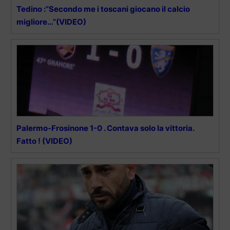
Tedino :”Secondo me i toscani giocano il calcio
migliore…”(VIDEO)
Palermo-Frosinone 1-0 . Contava solo la vittoria.
Fatto ! (VIDEO)