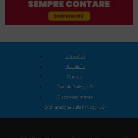
Chi siamo
Pubblicità
Contatti
Cookie Policy (UE)
Disconoscimento
Dichiarazione sulla Privacy (UE)