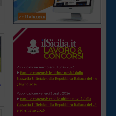
Pubblicazione: mercoledì 8 Luglio 2026
Bandi e concorsi: le ultime novità dalla
Gazzetta Ufficiale della Repubblica Italiana del 3 e
7 luglio 2026
a
Pubblicazione: venerdì 3 Luglio 2026
Bandi e concorsi: ecco le ultime novità dalla
Gazzetta Ufficiale della Repubblica Italiana del 26
e 30 giugno 2026