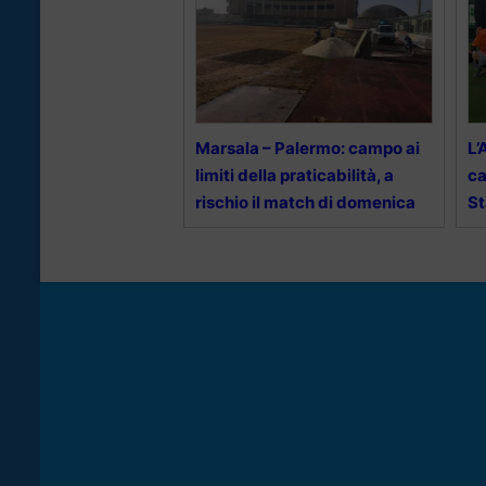
Marsala – Palermo: campo ai
L’
limiti della praticabilità, a
ca
rischio il match di domenica
St