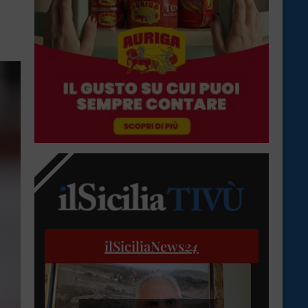
ilSiciliaNews
24