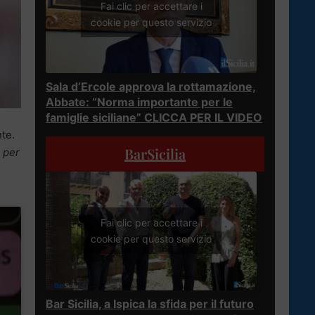
Fai clic per accettare i
cookie per questo servizio
Sala d’Ercole approva la rottamazione,
Abbate: “Norma importante per le
famiglie siciliane” CLICCA PER IL VIDEO
nte.
BarSicilia
 per
Fai clic per accettare i
cookie per questo servizio
Bar Sicilia, a Ispica la sfida per il futuro