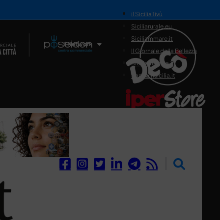
il SiciliaTivù
Siciliarurale.eu
Siciliammare.it
Il Network
Il Giornale della Bellezza
Siciliamedica.it
Sanitainsicilia.it