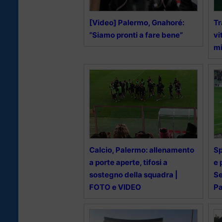
[Video] Palermo, Gnahoré:
Tr
“Siamo pronti a fare bene”
vi
mi
Calcio, Palermo: allenamento
Sp
a porte aperte, tifosi a
e 
sostegno della squadra |
Se
FOTO e VIDEO
P