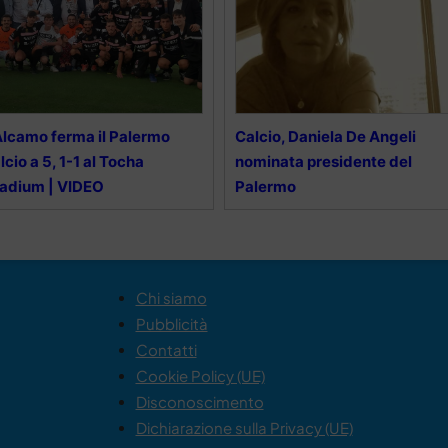
Alcamo ferma il Palermo
Calcio, Daniela De Angeli
lcio a 5, 1-1 al Tocha
nominata presidente del
adium | VIDEO
Palermo
Chi siamo
Pubblicità
Contatti
Cookie Policy (UE)
Disconoscimento
Dichiarazione sulla Privacy (UE)