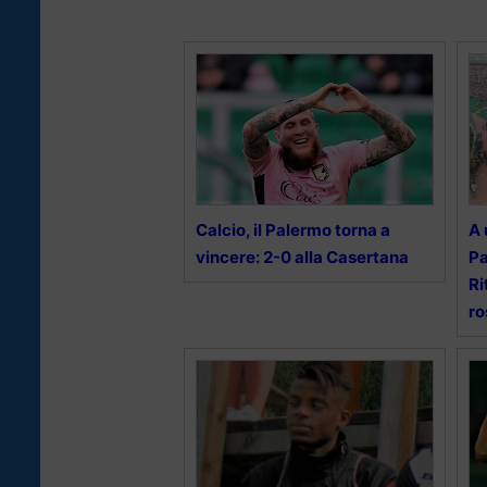
Calcio, il Palermo torna a
A 
vincere: 2-0 alla Casertana
Pa
Ri
ro