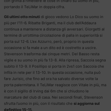
con grinta a rimettere le cose in chiaro su uomo in più,
portando il TeLiMar in doppia cifra.
Gli ultimi otto minuti
di gioco vedono Lo Dico su uomo in
più per l’11-6. Ribatte Briganti, ma il club dell’Addaura
continua a mantenere a distanza gli avversari. Giorgetti al
termine di un’ottima circolazione di palla in superiorità si
porta sul 12-6. L’ex Azzurro, però, proprio in questa
occasione si fa male a un dito ed è costretto a uscire.
Stevenson trasforma dai cinque metri. Del Basso resta
vigile e su uomo in più fa 13-8. Alla ripresa, Saccoia segna
subito il 13-9. Il Posillipo si porta in 2vs1 con Saccoia che
infila in rete per il 13-10. In questa occasione, nulla può
fare Jurisic, che fino ad ora ha salvato diverse volte la
porta palermitana. Il TeLiMar reagisce con Vitale in più, ma
è con il sigillo di Irving dai 6m che si chiudono le
marcature del club di casa. Nei secondi finali, Stevenson
sfrutta l’uomo in più, con il risultato che
si aggiorna sul
definitivo 15-11.