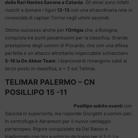
della Rari Nantes Savona a Catania
. Gli etnei sono infatti
riusciti a domare i liguri
13-13
con una straordinaria rete in
rovesciata di capitan Torrisi negli ultimi secondi.
Ottimo successo anche per
l’Ortigia
che, a Bologna,
conquista tre punti pesantissimi per la classifica. Grande
prestazione degli uomini di Piccardo, che con una difesa
perfetta e un attacco altrettanto impeccabile schiacciano
5-16 la De Akker Team.
I biancoverdi rimangono saldi al
terzo posto in classifica, a + 3 sul Telimar.
TELIMAR PALERMO – CN
POSILLIPO 15 -11
Posillipo subito avanti
con
Saccoia in superiorità, ma risponde Giorgetti a uomini pari.
In controfuga è Abramson per il nuovo vantaggio
partenopeo. Rigore conquistato da Del Basso e
trasformato con tiro a schizzo da Irving per il 2-2. Lo