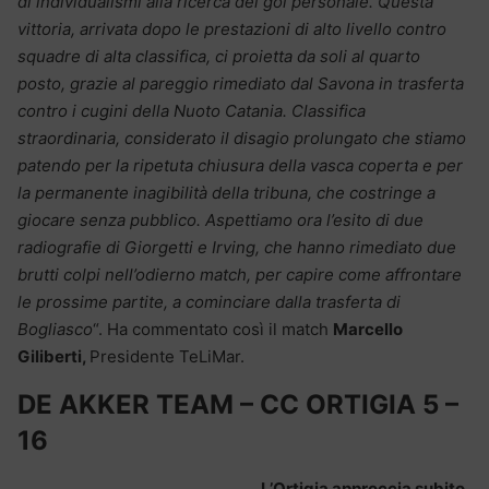
di individualismi alla ricerca del gol personale. Questa
vittoria, arrivata dopo le prestazioni di alto livello contro
squadre di alta classifica, ci proietta da soli al quarto
posto, grazie al pareggio rimediato dal Savona in trasferta
contro i cugini della Nuoto Catania. Classifica
straordinaria, considerato il disagio prolungato che stiamo
patendo per la ripetuta chiusura della vasca coperta e per
la permanente inagibilità della tribuna, che costringe a
giocare senza pubblico. Aspettiamo ora l’esito di due
radiografie di Giorgetti e Irving, che hanno rimediato due
brutti colpi nell’odierno match, per capire come affrontare
le prossime partite, a cominciare dalla trasferta di
Bogliasco
“. Ha commentato così il match
Marcello
Giliberti,
Presidente TeLiMar.
DE AKKER TEAM – CC ORTIGIA 5 –
16
L’Ortigia approccia subito