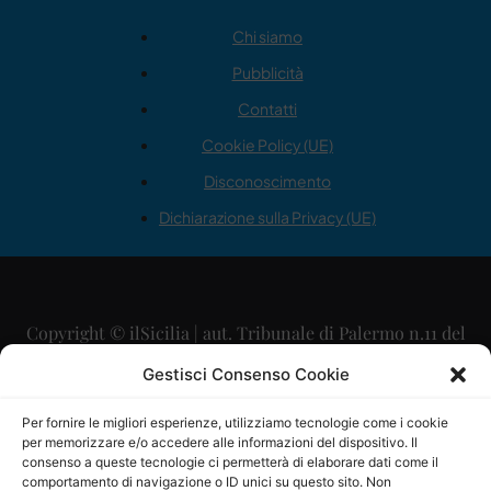
Chi siamo
Pubblicità
Contatti
Cookie Policy (UE)
Disconoscimento
Dichiarazione sulla Privacy (UE)
Copyright © ilSicilia | aut. Tribunale di Palermo n.11 del
29/09/2015
Gestisci Consenso Cookie
Editore: Mercurio Comunicazione Soc. Coop. A.R.L.
Per fornire le migliori esperienze, utilizziamo tecnologie come i cookie
per memorizzare e/o accedere alle informazioni del dispositivo. Il
Direttore Editoriale: Maurizio Scaglione
consenso a queste tecnologie ci permetterà di elaborare dati come il
comportamento di navigazione o ID unici su questo sito. Non