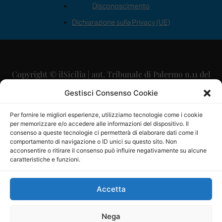
Disconoscimento
Dichiarazione sulla Privacy (UE)
Copyright © ilSicilia | aut. Tribunale di Palermo n.11 del
29/09/2015
Gestisci Consenso Cookie
Editore: Mercurio Comunicazione Soc. Coop. A.R.L.
Per fornire le migliori esperienze, utilizziamo tecnologie come i cookie
per memorizzare e/o accedere alle informazioni del dispositivo. Il
Direttore Editoriale: Maurizio Scaglione
consenso a queste tecnologie ci permetterà di elaborare dati come il
comportamento di navigazione o ID unici su questo sito. Non
Direttore Responsabile: Maria Calabrese
acconsentire o ritirare il consenso può influire negativamente su alcune
caratteristiche e funzioni.
p.zza Sant’Oliva, 9 – 90141 – Palermo – 091335557
P.IVA: 06334930820
Accetta
Mercurio Comunicazione Società Cooperativa a r.l. è
iscritta al Registro degli Operatori di Comunicazione al
Nega