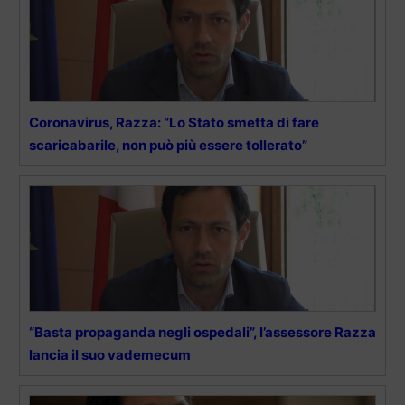
Coronavirus, Razza: “Lo Stato smetta di fare
scaricabarile, non può più essere tollerato”
“Basta propaganda negli ospedali”, l’assessore Razza
lancia il suo vademecum