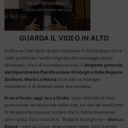
Fai clic per accettare i
cookie per questo servizio
GUARDA IL VIDEO IN ALTO
Bufera sui dati delle terapie intensive in Sicilia dopo che è
stato pubblicato l’audio originale del messaggio audio
Whatsapp, che il 4 novembre scorso, il
dirigente generale
del Dipartimento Pianificazione Strategica della Regione
Siciliana
,
Mario La Rocca
ha inviato ai manager
ospedalieri e ai direttori delle Asp siciliane.
In un articolo, oggi, su La Sicilia
, sono riportate le frasi
pronunciate dal burocrate nella chat, sui dati dei posti letto
in terapia intensiva per evitare che la Sicilia diventasse
zona rossa. Ecco cosa dice:
“Ragazzi buongiorno
–
dice La
Rocca
–
oggi su Cross deve essere calato tutto il primo