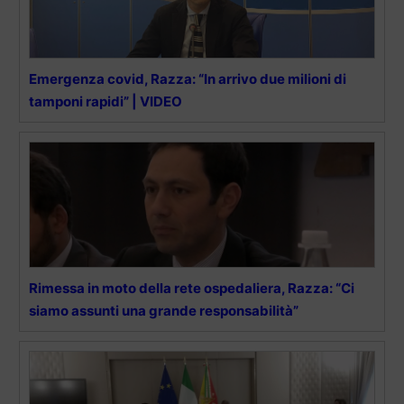
Emergenza covid, Razza: “In arrivo due milioni di
tamponi rapidi” | VIDEO
Rimessa in moto della rete ospedaliera, Razza: “Ci
siamo assunti una grande responsabilità”