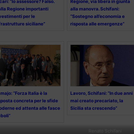
cari: “Io assessore? Falso.
Regione, via libera in giunta
lla Regione importanti
alla manovra. Schifani:
vestimenti per le
“Sostegno all’economia e
frastrutture siciliane”
risposta alle emergenze”
majo: “Forza Italia è la
Lavoro, Schifani: “In due anni
sposta concreta per le sfide
mai creato precariato, la
derne ed attenta alle fasce
Sicilia sta crescendo”
boli”
Renato Schifani