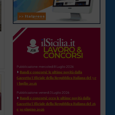
Pubblicazione: mercoledì 8 Luglio 2026
Bandi e concorsi: le ultime novità dalla
Gazzetta Ufficiale della Repubblica Italiana del 3 e
7 luglio 2026
Pubblicazione: venerdì 3 Luglio 2026
Bandi e concorsi: ecco le ultime novità dalla
Gazzetta Ufficiale della Repubblica Italiana del 26
e 30 giugno 2026