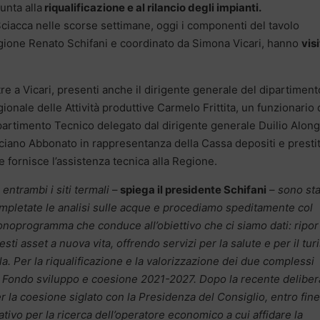
unta alla
riqualificazione e al rilancio degli impianti.
Sciacca nelle scorse settimane, oggi i componenti del tavolo
Regione Renato Schifani e coordinato da Simona Vicari, hanno
vis
tre a Vicari, presenti anche il dirigente generale del dipartiment
gionale delle Attività produttive Carmelo Frittita, un funzionario 
partimento Tecnico delegato dal dirigente generale Duilio Along
ciano Abbonato in rappresentanza della Cassa depositi e prestit
e fornisce l’assistenza tecnica alla Regione.
n entrambi i siti termali
–
spiega il presidente Schifani
–
sono st
mpletate le analisi sulle acque e procediamo speditamente col
onoprogramma che conduce all’obiettivo che ci siamo dati: ripor
esti asset a nuova vita, offrendo servizi per la salute e per il tu
a. Per la riqualificazione e la valorizzazione dei due complessi
l Fondo sviluppo e coesione 2021-2027. Dopo la recente deliber
er la coesione siglato con la Presidenza del Consiglio, entro fine
ivo per la ricerca dell’operatore economico a cui affidare la