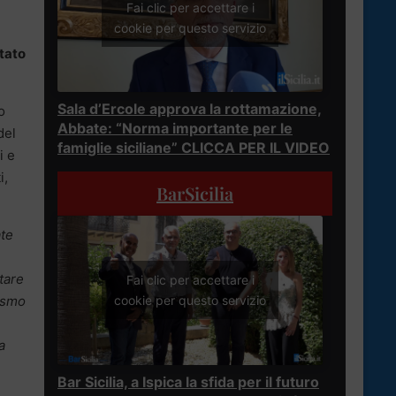
Fai clic per accettare i
cookie per questo servizio
itato
Sala d’Ercole approva la rottamazione,
o
Abbate: “Norma importante per le
del
famiglie siciliane” CLICCA PER IL VIDEO
i e
i,
BarSicilia
ate
tare
Fai clic per accettare i
rismo
cookie per questo servizio
a
Bar Sicilia, a Ispica la sfida per il futuro