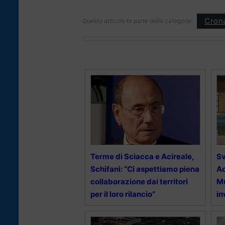
Cron
Questo articolo fa parte delle categorie:
Terme di Sciacca e Acireale,
Sv
Schifani: “Ci aspettiamo piena
Ac
collaborazione dai territori
Mu
per il loro rilancio”
in