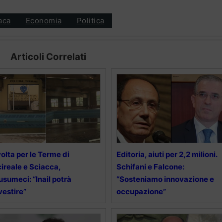
aca
Economia
Politica
Articoli Correlati
olta per le Terme di
Editoria, aiuti per 2,2 milioni.
ireale e Sciacca,
Schifani e Falcone:
sumeci: “Inail potrà
“Sosteniamo innovazione e
vestire”
occupazione”