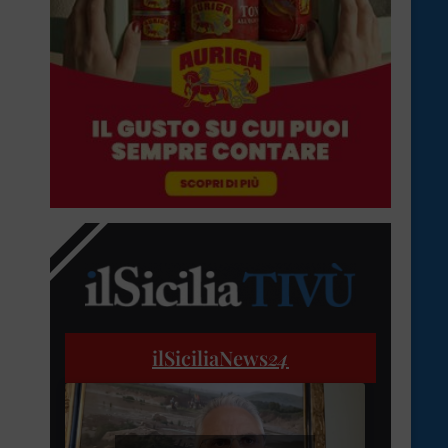
ilSiciliaNews
24