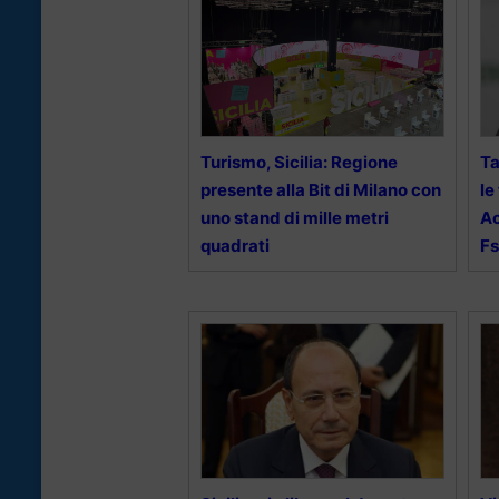
Turismo, Sicilia: Regione
Ta
presente alla Bit di Milano con
le
uno stand di mille metri
Ac
quadrati
Fs