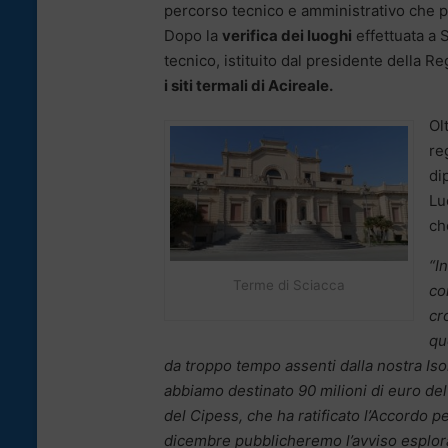
percorso tecnico e amministrativo che p
Dopo la
verifica dei luoghi
effettuata a 
tecnico, istituito dal presidente della 
i siti termali di Acireale.
Ol
re
di
Lu
ch
“I
Terme di Sciacca
co
cr
qu
da troppo tempo assenti dalla nostra Isol
abbiamo destinato 90 milioni di euro de
del Cipess, che ha ratificato l’Accordo p
dicembre pubblicheremo l’avviso esplorat