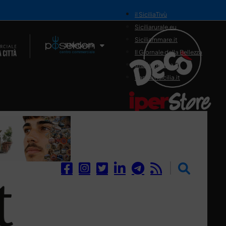
il SiciliaTivù
Siciliarurale.eu
Siciliammare.it
Il Network
Il Giornale della Bellezza
Siciliamedica.it
Sanitainsicilia.it