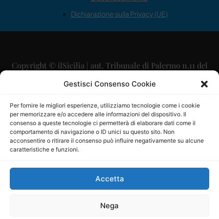
Dichiarazione sulla Privacy (UE)
Copyright © ilSicilia | aut. Tribunale di Palermo n.11 del
29/09/2015
Gestisci Consenso Cookie
Editore: Mercurio Comunicazione Soc. Coop. A.R.L.
Per fornire le migliori esperienze, utilizziamo tecnologie come i cookie
per memorizzare e/o accedere alle informazioni del dispositivo. Il
Direttore Editoriale: Maurizio Scaglione
consenso a queste tecnologie ci permetterà di elaborare dati come il
comportamento di navigazione o ID unici su questo sito. Non
Direttore Responsabile: Maria Calabrese
acconsentire o ritirare il consenso può influire negativamente su alcune
caratteristiche e funzioni.
p.zza Sant’Oliva, 9 – 90141 – Palermo – 091335557
P.IVA: 06334930820
Accetta
Mercurio Comunicazione Società Cooperativa a r.l. è
iscritta al Registro degli Operatori di Comunicazione al
Nega
numero 26988