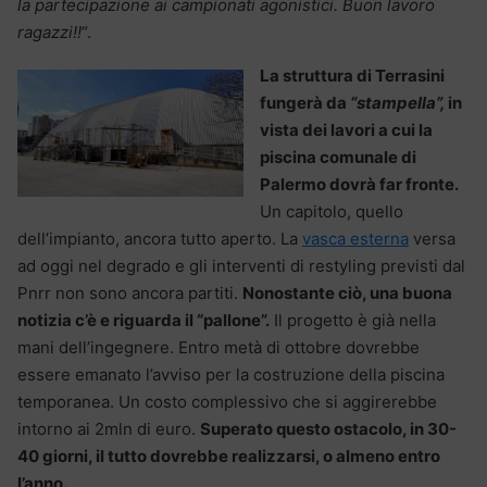
la partecipazione ai campionati agonistici. Buon lavoro
ragazzi!!
“.
La struttura di Terrasini
fungerà da
“stampella”,
in
vista dei lavori a cui la
piscina comunale di
Palermo dovrà far fronte.
Un capitolo, quello
dell’impianto, ancora tutto aperto. La
vasca esterna
versa
ad oggi nel degrado e gli interventi di restyling previsti dal
Pnrr non sono ancora partiti.
Nonostante ciò, una buona
notizia c’è e riguarda il “pallone”.
Il progetto è già nella
mani dell’ingegnere. Entro metà di ottobre dovrebbe
essere emanato l’avviso per la costruzione della piscina
temporanea. Un costo complessivo che si aggirerebbe
intorno ai 2mln di euro.
Superato questo ostacolo, in 30-
40 giorni, il tutto dovrebbe realizzarsi, o almeno entro
l’anno.