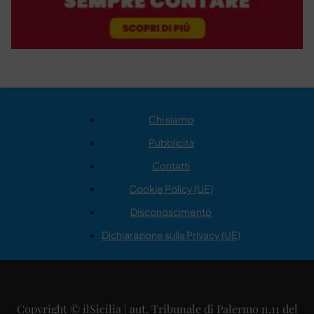
Chi siamo
Pubblicità
Contatti
Cookie Policy (UE)
Disconoscimento
Dichiarazione sulla Privacy (UE)
Copyright © ilSicilia | aut. Tribunale di Palermo n.11 del