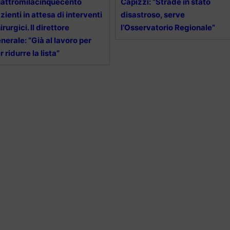
attromilacinquecento
Capizzi: “Strade in stato
zienti in attesa di interventi
disastroso, serve
irurgici. Il direttore
l’Osservatorio Regionale”
nerale: “Già al lavoro per
r ridurre la lista”