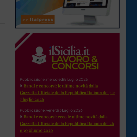
Pubblicazione: mercoledì 8 Luglio 2026
Bandi e concorsi: le ultime novità dalla
Gazzetta Ufficiale della Repubblica Italiana del 3 e
7 luglio 2026
Pubblicazione: venerdì 3 Luglio 2026
Bandi e concorsi: ecco le ultime novità dalla
Gazzetta Ufficiale della Repubblica Italiana del 26
e 30 giugno 2026