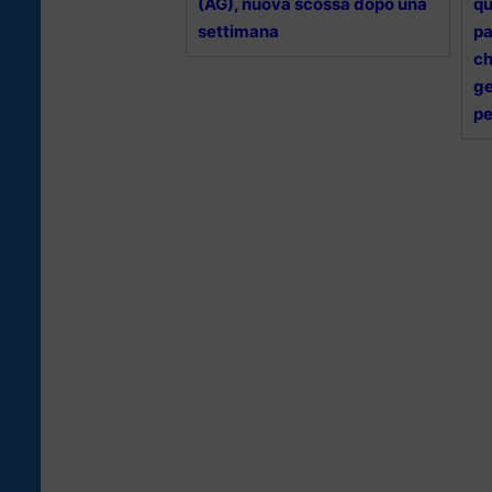
(AG), nuova scossa dopo una
qu
settimana
pa
ch
ge
pe