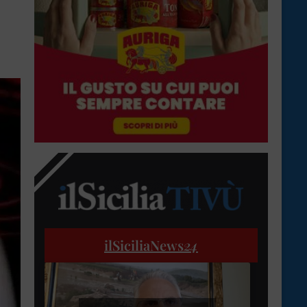
ilSiciliaNews
24