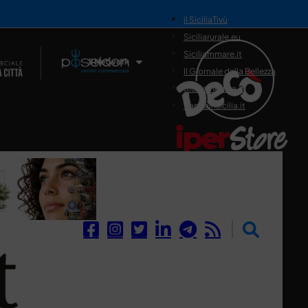
il SiciliaTivù
Siciliarurale.eu
Siciliammare.it
Il Network
Il Giornale della Bellezza
Siciliamedica.it
Sanitainsicilia.it