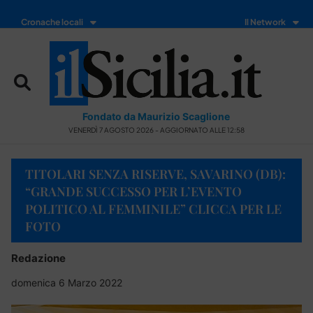
Cronache locali
Il Network
Fondato da Maurizio Scaglione
VENERDÌ 7 AGOSTO 2026 - AGGIORNATO ALLE 12:58
TITOLARI SENZA RISERVE, SAVARINO (DB):
“GRANDE SUCCESSO PER L’EVENTO
POLITICO AL FEMMINILE” CLICCA PER LE
FOTO
Redazione
domenica 6 Marzo 2022