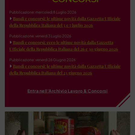
Pubblicazione: mercoledì 8 Luglio 2026
Bandi e concorsi: le ultime novità dalla Gazzetta Ufficiale
della Repubblica Italiana del 3 e 7 luglio 2026
Pubblicazione: venerdì 3 Luglio 2026
Bandi e concorsi: ecco le ultime novità dalla Gazzetta
Ufficiale della Repubblica Italiana del 26 e 30 giugno 2026
Pubblicazione: venerdì 26 Giugno 2026
Bandi e concorsi: le ultime novità dalla Gazzetta Ufficiale
della Repubblica Italiana del 23 giugno 2026
Entra nell'Archivio Lavoro & Concorsi