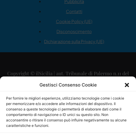
Pubblicità
Contatti
Cookie Policy (UE)
Disconoscimento
Dichiarazione sulla Privacy (UE)
Copyright © ilSicilia | aut. Tribunale di Palermo n.11 del
29/09/2015
Gestisci Consenso Cookie
Editore: Mercurio Comunicazione Soc. Coop. A.R.L.
Per fornire le migliori esperienze, utilizziamo tecnologie come i cookie
per memorizzare e/o accedere alle informazioni del dispositivo. Il
Direttore Editoriale: Maurizio Scaglione
consenso a queste tecnologie ci permetterà di elaborare dati come il
comportamento di navigazione o ID unici su questo sito. Non
Direttore Responsabile: Maria Calabrese
acconsentire o ritirare il consenso può influire negativamente su alcune
caratteristiche e funzioni.
p.zza Sant’Oliva, 9 – 90141 – Palermo – 091335557