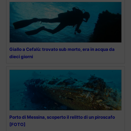
Giallo a Cefalù: trovato sub morto, era in acqua da
dieci giorni
Porto di Messina, scoperto il relitto di un piroscafo
[FOTO]