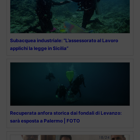
Subacquea industriale: “L’assessorato al Lavoro
applichi la legge in Sicilia”
Recuperata anfora storica dai fondali di Levanzo:
sarà esposta a Palermo | FOTO