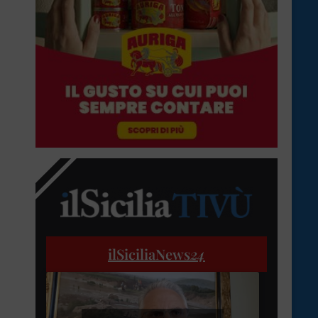
ilSiciliaNews
24