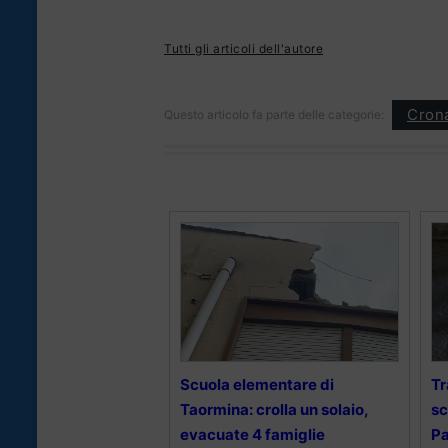
Tutti gli articoli dell'autore
Cron
Questo articolo fa parte delle categorie:
Scuola elementare di
Tr
Taormina: crolla un solaio,
sc
evacuate 4 famiglie
Pa