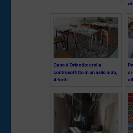
di
Capo d’Orlando: crolla
Pa
controsoffitto in un asilo nido,
cr
4 feriti
al