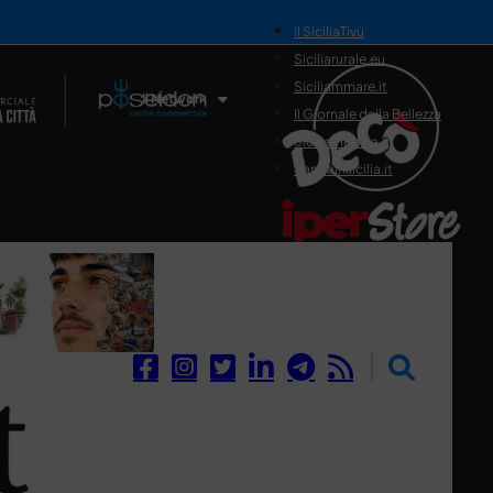
il SiciliaTivù
Siciliarurale.eu
Siciliammare.it
Il Network
Il Giornale della Bellezza
Siciliamedica.it
Sanitainsicilia.it