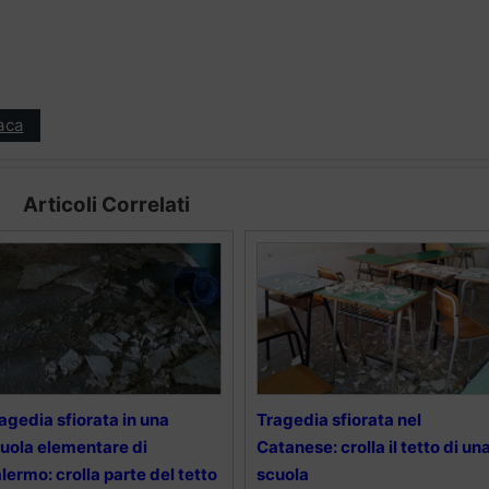
aca
Articoli Correlati
agedia sfiorata in una
Tragedia sfiorata nel
uola elementare di
Catanese: crolla il tetto di un
lermo: crolla parte del tetto
scuola