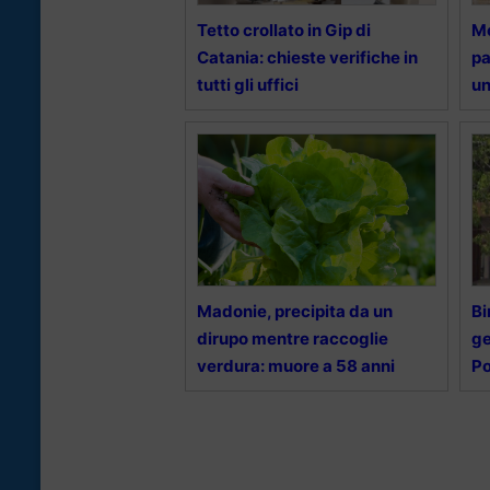
Tetto crollato in Gip di
Mo
Catania: chieste verifiche in
pa
tutti gli uffici
un
Madonie, precipita da un
Bi
dirupo mentre raccoglie
ge
verdura: muore a 58 anni
Po