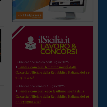
Pubblicazione: mercoledì 8 Luglio 2026
Bandi e concorsi: le ultime novità dalla
Gazzetta Ufficiale della Repubblica Italiana del 3 e
7 luglio 2026
Pubblicazione: venerdì 3 Luglio 2026
Bandi e concorsi: ecco le ultime novità dalla
Gazzetta Ufficiale della Repubblica Italiana del 26
e 30 giugno 2026