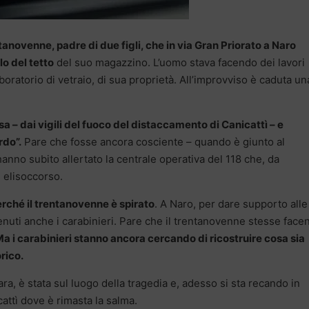
tanovenne, padre di due figli, che in via Gran Priorato a Naro
lo del tetto
del suo magazzino. L’uomo stava facendo dei lavori
aboratorio di vetraio, di sua proprietà. All’improvviso è caduta un
rsa – dai vigili del fuoco del distaccamento di Canicattì – e
rdo”.
Pare che fosse ancora cosciente – quando è giunto al
nno subito allertato la centrale operativa del 118 che, da
 elisoccorso.
rché il trentanovenne è spirato
. A Naro, per dare supporto alle
venuti anche i carabinieri. Pare che il trentanovenne stesse face
 Ma i carabinieri stanno ancora cercando di ricostruire cosa sia
rico.
ara, è stata sul luogo della tragedia e, adesso si sta recando in
attì dove è rimasta la salma.