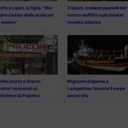
rto a Lipari, la figlia: “Mio
Trapani, crollano pannelli del
dre caduto dalle scale per
contro-soffitto aula bunker:
 malore”
rinviata udienza
mbo morto a Sharm:
Migrante disperso a
nitori ricoverati al
Lampedusa: trovato il corpo
liclinico di Palermo
senza vita