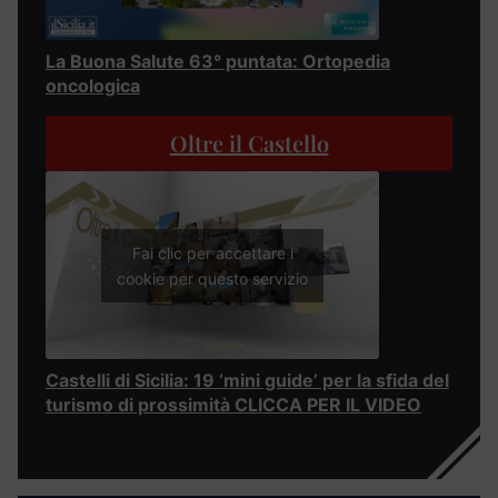
La Buona Salute 63° puntata: Ortopedia
oncologica
Oltre il Castello
Fai clic per accettare i
cookie per questo servizio
Castelli di Sicilia: 19 ‘mini guide’ per la sfida del
turismo di prossimità CLICCA PER IL VIDEO