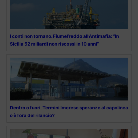
I conti non tornano. Fiumefreddo all’Antimafia: “In
Sicilia 52 miliardi non riscossi in 10 anni”
Dentro o fuori, Termini Imerese speranze al capolinea
o è l’ora del rilancio?