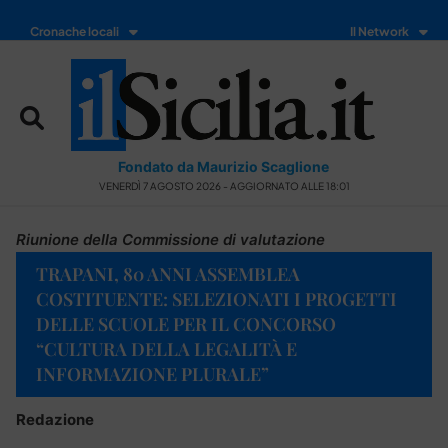
Cronache locali
Il Network
Fondato da Maurizio Scaglione
VENERDÌ 7 AGOSTO 2026 - AGGIORNATO ALLE 18:01
Riunione della Commissione di valutazione
TRAPANI, 80 ANNI ASSEMBLEA
COSTITUENTE: SELEZIONATI I PROGETTI
DELLE SCUOLE PER IL CONCORSO
“CULTURA DELLA LEGALITÀ E
INFORMAZIONE PLURALE”
Redazione