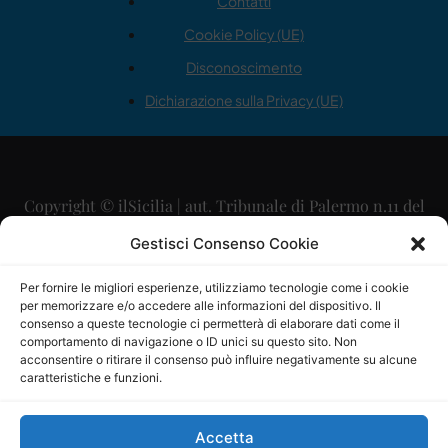
Contatti
Cookie Policy (UE)
Disconoscimento
Dichiarazione sulla Privacy (UE)
Copyright © ilSicilia | aut. Tribunale di Palermo n.11 del
29/09/2015
Gestisci Consenso Cookie
Editore: Mercurio Comunicazione Soc. Coop. A.R.L.
Per fornire le migliori esperienze, utilizziamo tecnologie come i cookie
per memorizzare e/o accedere alle informazioni del dispositivo. Il
Direttore Editoriale: Maurizio Scaglione
consenso a queste tecnologie ci permetterà di elaborare dati come il
comportamento di navigazione o ID unici su questo sito. Non
Direttore Responsabile: Maria Calabrese
acconsentire o ritirare il consenso può influire negativamente su alcune
caratteristiche e funzioni.
p.zza Sant’Oliva, 9 – 90141 – Palermo – 091335557
P.IVA: 06334930820
Accetta