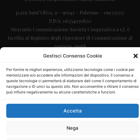
p.zza Sant’Oliva, 9 – 90141 – Palermo – 091335557
P.IVA: 06334930820
Mercurio Comunicazione Società Cooperativa a r.l. è
iscritta al Registro degli Operatori di Comunicazione al
numero 26988
Gestisci Consenso Cookie
Sito gestito da
La Digitale srl
–
info@ladigitale.it
Per fornire le migliori esperienze, utilizziamo tecnologie come i cookie per
memorizzare e/o accedere alle informazioni del dispositivo. Il consenso a
queste tecnologie ci permetterà di elaborare dati come il comportamento di
navigazione o ID unici su questo sito. Non acconsentire o ritirare il consenso
può influire negativamente su alcune caratteristiche e funzioni.
Accetta
Nega