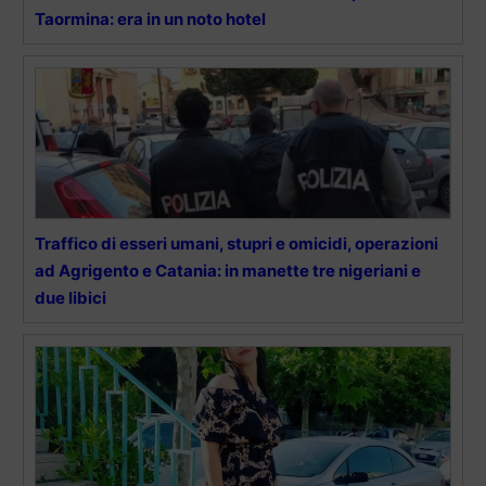
Taormina: era in un noto hotel
Traffico di esseri umani, stupri e omicidi, operazioni
ad Agrigento e Catania: in manette tre nigeriani e
due libici