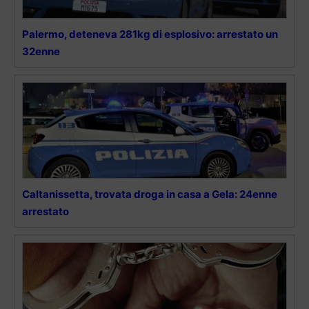
Palermo, deteneva 281kg di esplosivo: arrestato un
32enne
Caltanissetta, trovata droga in casa a Gela: 24enne
arrestato