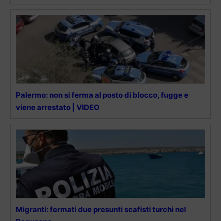
Palermo: non si ferma al posto di blocco, fugge e
viene arrestato | VIDEO
Migranti: fermati due presunti scafisti turchi nel