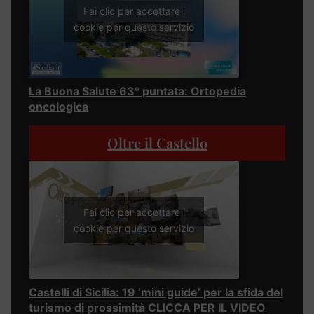
Fai clic per accettare i
cookie per questo servizio
La Buona Salute 63° puntata: Ortopedia
oncologica
Oltre il Castello
Fai clic per accettare i
cookie per questo servizio
Castelli di Sicilia: 19 ‘mini guide’ per la sfida del
turismo di prossimità CLICCA PER IL VIDEO