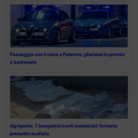
Passeggia con il cane a Palermo, ghanese lo prende
a bastonate
Agrigento, 7 bengalesi morti assiderati: fermato
presunto scafista