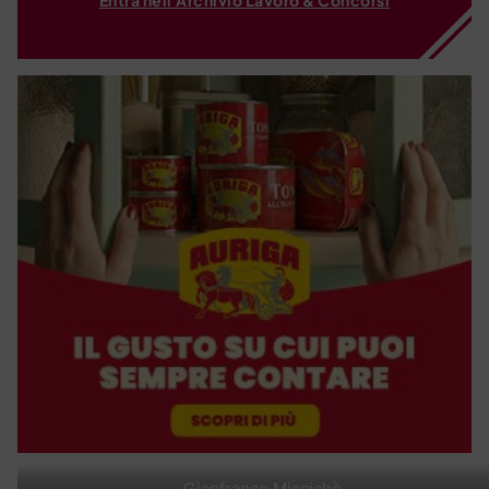
Gianfranco Miccichè