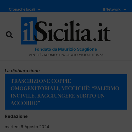
Cronache locali
Il Network
Fondato da Maurizio Scaglione
VENERDÌ 7 AGOSTO 2026 - AGGIORNATO ALLE 15:38
La dichiarazione
TRASCRIZIONE COPPIE
OMOGENITORIALI, MICCICHÈ: “PALERMO
INCIVILE. RAGGIUNGERE SUBITO UN
ACCORDO”
Redazione
martedì 6 Agosto 2024