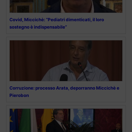
Covid, Miccichè: “Pediatri dimenticati, il loro
sostegno è indispensabile”
Corruzione: processo Arata, deporranno Miccichè e
Pierobon