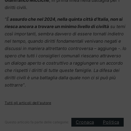
Gianfranco Miccichè
, in prima linea nella battaglia per i
diritti civili.
“È
assurdo che nel 2024, nella quinta città d’Italia, non si
riesca ancora a trovare un minimo livello di civiltà
su temi
così importanti, sembra davvero di essere tornati indietro
nel tempo, quando diritti fondamentali venivano negati e
discussi in maniera altrettanto controversa
– aggiunge -.
Io
spero che tutti i consiglieri comunali riescano attraverso
un dialogo aperto e costruttivo a raggiungere un accordo
che rispetti i diritti di tutte queste famiglie. La difesa dei
diritti civili è una battaglia dalla quale non ci si può più
sottrarre”
.
Tutti gli articoli dell'autore
Cronaca
Politica
Questo articolo fa parte delle categorie: