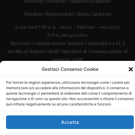
Direttore Editoriale: Maurizio Scaglione
Direttore Responsabile: Maria Calabrese
p.zza Sant’Oliva, 9 – 90141 – Palermo – 091335557
P.IVA: 06334930820
Mercurio Comunicazione Società Cooperativa a r.l. è
iscritta al Registro degli Operatori di Comunicazione al
numero 26988
Gestisci Consenso Cookie
Sito gestito da
La Digitale srl
–
info@ladigitale.it
Per fornire le migliori esperienze, utilizziamo tecnologie come i cookie per
memorizzare e/o accedere alle informazioni del dispositivo. Il consenso a
queste tecnologie ci permetterà di elaborare dati come il comportamento di
navigazione o ID unici su questo sito. Non acconsentire o ritirare il consenso
può influire negativamente su alcune caratteristiche e funzioni.
Accetta