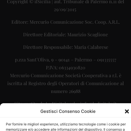
Copyright © ilSicilia | aut. Tribunale di Palermo n.11 del
29/09/2015
Editore: Mercurio Comunicazione Soc. Coop. A.R.L.
Direttore Editoriale: Maurizio Scaglione
Direttore Responsabile: Maria Calabrese
p.zza Sant’Oliva, 9 – 90141 – Palermo – 091335557
P.IVA: 06334930820
Mercurio Comunicazione Società Cooperativa a r.l. è
iscritta al Registro degli Operatori di Comunicazione al
numero 26988
Sito gestito da
La Digitale srl
–
info@ladigitale.it
Gestisci Consenso Cookie
Per fornire le migliori esperienze, utilizziamo tecnologie come i cookie per
memorizzare e/o accedere alle informazioni del dispositivo. Il consenso a