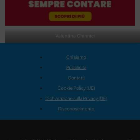
Valentina Chinnici
Chi siamo
Pubblicità
Contatti
Cookie Policy (UE)
Dichiarazione sulla Privacy (UE)
Disconoscimento