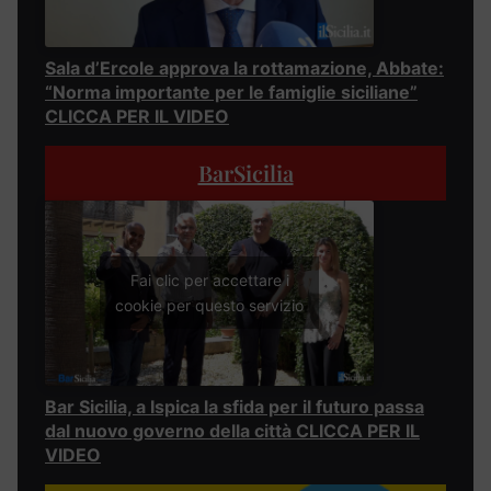
Sala d’Ercole approva la rottamazione, Abbate:
“Norma importante per le famiglie siciliane”
CLICCA PER IL VIDEO
BarSicilia
Fai clic per accettare i
cookie per questo servizio
Bar Sicilia, a Ispica la sfida per il futuro passa
dal nuovo governo della città CLICCA PER IL
VIDEO