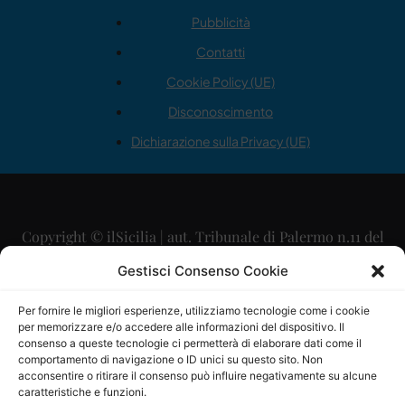
Pubblicità
Contatti
Cookie Policy (UE)
Disconoscimento
Dichiarazione sulla Privacy (UE)
Copyright © ilSicilia | aut. Tribunale di Palermo n.11 del
29/09/2015
Gestisci Consenso Cookie
Editore: Mercurio Comunicazione Soc. Coop. A.R.L.
Per fornire le migliori esperienze, utilizziamo tecnologie come i cookie
per memorizzare e/o accedere alle informazioni del dispositivo. Il
Direttore Editoriale: Maurizio Scaglione
consenso a queste tecnologie ci permetterà di elaborare dati come il
comportamento di navigazione o ID unici su questo sito. Non
Direttore Responsabile: Maria Calabrese
acconsentire o ritirare il consenso può influire negativamente su alcune
caratteristiche e funzioni.