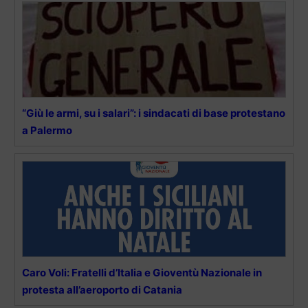
“Giù le armi, su i salari”: i sindacati di base protestano
a Palermo
Caro Voli: Fratelli d’Italia e Gioventù Nazionale in
protesta all’aeroporto di Catania