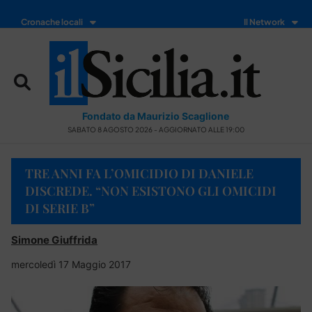
Cronache locali
Il Network
Fondato da Maurizio Scaglione
SABATO 8 AGOSTO 2026 - AGGIORNATO ALLE 19:00
TRE ANNI FA L’OMICIDIO DI DANIELE
DISCREDE. “NON ESISTONO GLI OMICIDI
DI SERIE B”
Simone Giuffrida
mercoledì 17 Maggio 2017