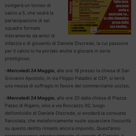
svolgerà un torneo di
calcio a 5, che vedrà la
partecipazione di sei
squadre formate
interamente da amici di
infanzia e di gioventù di Daniele Discrede, la cui passione
per il calcio lo ha portato anche a giocare in serie
prestigiose;
–
Mercoledì 24 Maggio
, alle ore 18 presso la chiesa di San
Giovanni Apostolo, in via Filippo Paladini al CEP, si terrà
una messa di suffragio in favore del commerciante ucciso;
–
Mercoledì 24 Maggio
, alle ore 20 dalla chiesa di Piazza
Passo di Rigano, sino a via Roccazzo 92, luogo
dell’omicidio di Daniele Discrede, si snoderà la consueta
fiaccolata, che metaforicamente vuole squarciare l’oscurità
su questo delitto rimasto ancora impunito. Quest’anno
parteciperanno amichevolmente al ricordo di Daniele, il