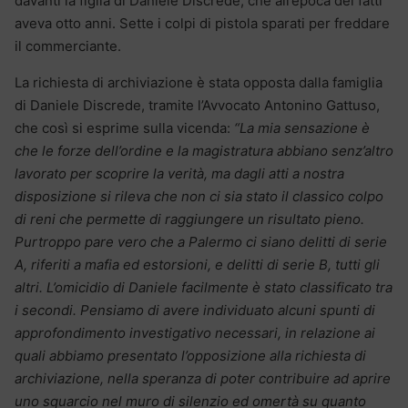
davanti la figlia di Daniele Discrede, che all’epoca dei fatti
aveva otto anni. Sette i colpi di pistola sparati per freddare
il commerciante.
La richiesta di archiviazione è stata opposta dalla famiglia
di Daniele Discrede, tramite l’Avvocato Antonino Gattuso,
che così si esprime sulla vicenda:
“La mia sensazione è
che le forze dell’ordine e la magistratura abbiano senz’altro
lavorato per scoprire la verità, ma dagli atti a nostra
disposizione si rileva che non ci sia stato il classico colpo
di reni che permette di raggiungere un risultato pieno.
Purtroppo pare vero che a Palermo ci siano delitti di serie
A, riferiti a mafia ed estorsioni, e delitti di serie B, tutti gli
altri. L’omicidio di Daniele facilmente è stato classificato tra
i secondi.
Pensiamo di avere individuato alcuni spunti di
approfondimento investigativo necessari, in relazione ai
quali abbiamo presentato l’opposizione alla richiesta di
archiviazione, nella speranza di poter contribuire ad aprire
uno squarcio nel muro di silenzio ed omertà su quanto