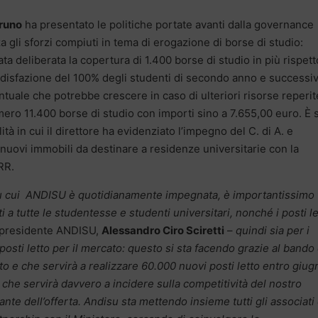
runo
ha presentato le politiche portate avanti dalla governance
gli sforzi compiuti in tema di erogazione di borse di studio:
ata deliberata la copertura di 1.400 borse di studio in più rispett
disfazione del 100% degli studenti di secondo anno e successivi
tuale che potrebbe crescere in caso di ulteriori risorse reperit
ro 11.400 borse di studio con importi sino a 7.655,00 euro. È s
ità in cui il direttore ha evidenziato l’impegno del C. di A. e
nuovi immobili da destinare a residenze universitarie con la
NRR.
su cui ANDISU è quotidianamente impegnata, è importantissimo 
i a tutte le studentesse e studenti universitari, nonché i posti le
l presidente ANDISU,
Alessandro Ciro Sciretti
–
quindi sia per i
 i posti letto per il mercato: questo si sta facendo grazie al bando
ato e che servirà a realizzare 60.000 nuovi posti letto entro giug
 che servirà davvero a incidere sulla competitività del nostro
te dell’offerta. Andisu sta mettendo insieme tutti gli associati 