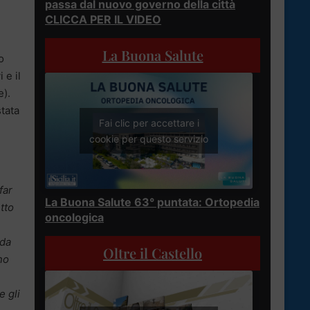
passa dal nuovo governo della città
CLICCA PER IL VIDEO
La Buona Salute
o
 e il
e).
tata
Fai clic per accettare i
cookie per questo servizio
far
La Buona Salute 63° puntata: Ortopedia
tto
oncologica
 da
Oltre il Castello
no
e gli