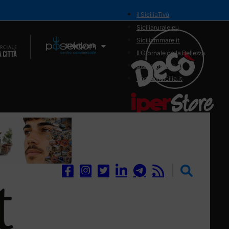
il SiciliaTivù
Siciliarurale.eu
Siciliammare.it
Il Network
Il Giornale della Bellezza
Siciliamedica.it
Sanitainsicilia.it