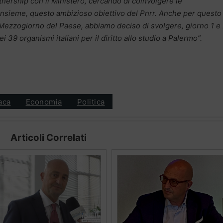
artnership con il Ministero, cercando di coinvolgere le
 insieme, questo ambizioso obiettivo del Pnrr. Anche per questo
l Mezzogiorno del Paese, abbiamo deciso di svolgere, giorno 1 e
i 39 organismi italiani per il diritto allo studio a Palermo”.
aca
Economia
Politica
Articoli Correlati