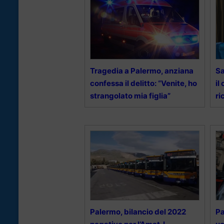
Tragedia a Palermo, anziana
Sa
confessa il delitto: “Venite, ho
il
strangolato mia figlia”
ri
Palermo, bilancio del 2022
Pa