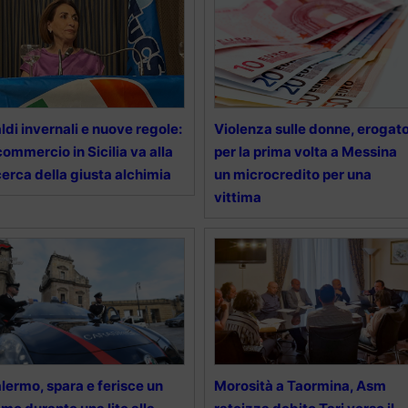
ldi invernali e nuove regole:
Violenza sulle donne, erogat
 commercio in Sicilia va alla
per la prima volta a Messina
cerca della giusta alchimia
un microcredito per una
vittima
lermo, spara e ferisce un
Morosità a Taormina, Asm