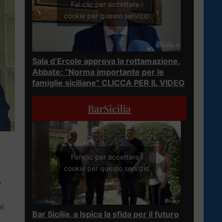
Fai clic per accettare i
cookie per questo servizio
Sala d’Ercole approva la rottamazione,
Abbate: “Norma importante per le
famiglie siciliane” CLICCA PER IL VIDEO
BarSicilia
Fai clic per accettare i
.
cookie per questo servizio
o
el
Bar Sicilia, a Ispica la sfida per il futuro