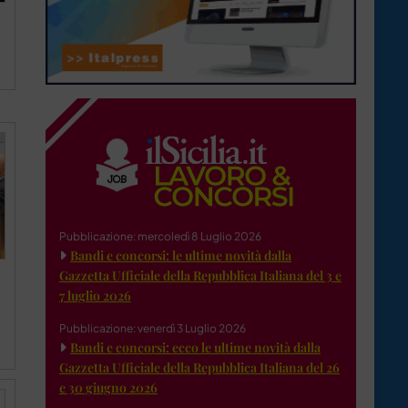
Pubblicazione: mercoledì 8 Luglio 2026
Bandi e concorsi: le ultime novità dalla
Gazzetta Ufficiale della Repubblica Italiana del 3 e
7 luglio 2026
Pubblicazione: venerdì 3 Luglio 2026
Bandi e concorsi: ecco le ultime novità dalla
Gazzetta Ufficiale della Repubblica Italiana del 26
e 30 giugno 2026