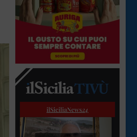
ilSiciliaNews
24