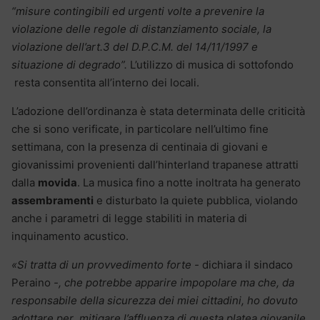
“misure contingibili ed urgenti volte a prevenire la
violazione delle regole di distanziamento sociale, la
violazione dell’art.3 del D.P.C.M. del 14/11/1997 e
situazione di degrado”.
L’utilizzo di musica di sottofondo
resta consentita all’interno dei locali.
L’adozione dell’ordinanza è stata determinata delle criticità
che si sono verificate, in particolare nell’ultimo fine
settimana, con la presenza di centinaia di giovani e
giovanissimi provenienti dall’hinterland trapanese attratti
dalla
movida
. La musica fino a notte inoltrata ha generato
assembramenti
e disturbato la quiete pubblica, violando
anche i parametri di legge stabiliti in materia di
inquinamento acustico.
«Si tratta di un provvedimento forte -­
dichiara il sindaco
Peraino
-, che potrebbe apparire impopolare ma che, da
responsabile della sicurezza dei miei cittadini, ho dovuto
adottare per mitigare l’affluenza di questa platea giovanile