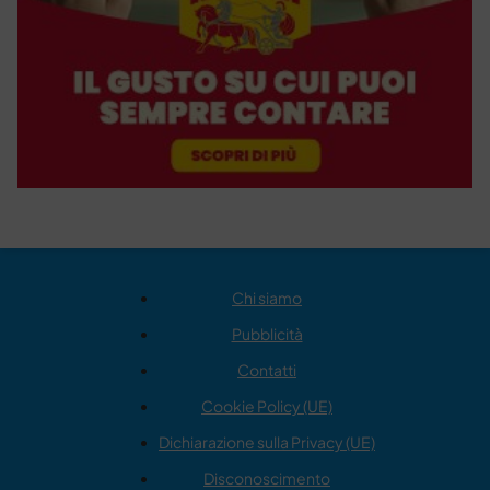
Chi siamo
Pubblicità
Contatti
Cookie Policy (UE)
Dichiarazione sulla Privacy (UE)
Disconoscimento