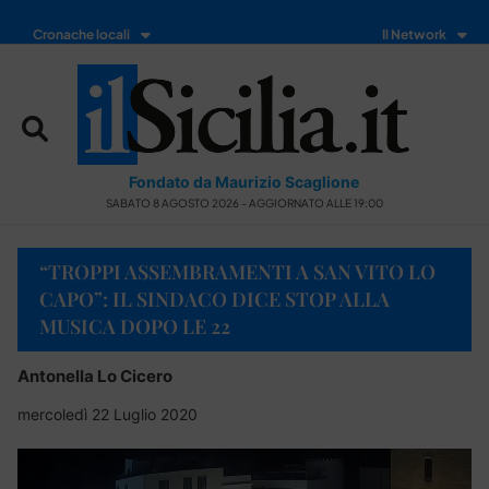
Cronache locali
Il Network
Fondato da Maurizio Scaglione
SABATO 8 AGOSTO 2026 - AGGIORNATO ALLE 19:00
“TROPPI ASSEMBRAMENTI A SAN VITO LO
CAPO”: IL SINDACO DICE STOP ALLA
MUSICA DOPO LE 22
Antonella Lo Cicero
mercoledì 22 Luglio 2020