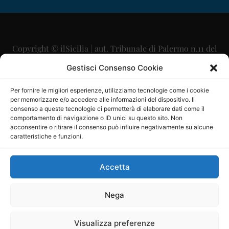
Copyright © ilSicilia | aut. Tribunale di Palermo n.11 del
29/09/2015
Gestisci Consenso Cookie
Editore: Mercurio Comunicazione Soc. Coop. A.R.L.
Per fornire le migliori esperienze, utilizziamo tecnologie come i cookie
per memorizzare e/o accedere alle informazioni del dispositivo. Il
Direttore Editoriale: Maurizio Scaglione
consenso a queste tecnologie ci permetterà di elaborare dati come il
comportamento di navigazione o ID unici su questo sito. Non
Direttore Responsabile: Maria Calabrese
acconsentire o ritirare il consenso può influire negativamente su alcune
caratteristiche e funzioni.
p.zza Sant’Oliva, 9 – 90141 – Palermo – 091335557
P.IVA: 06334930820
Accetta
Mercurio Comunicazione Società Cooperativa a r.l. è
iscritta al Registro degli Operatori di Comunicazione al
Nega
numero 26988
Visualizza preferenze
Sito gestito da
La Digitale srl
–
info@ladigitale.it