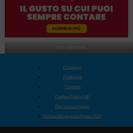
foto d'archivio
Chi siamo
Pubblicità
Contatti
Cookie Policy (UE)
Disconoscimento
Dichiarazione sulla Privacy (UE)