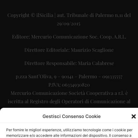
Copyright © ilSicilia | aut. Tribunale di Palermo n.11 del
29/09/2015
Editore: Mercurio Comunicazione Soc. Coop. A.R.L.
Direttore Editoriale: Maurizio Scaglione
Direttore Responsabile: Maria Calabrese
p.zza Sant’Oliva, 9 – 90141 – Palermo – 091335557
P.IVA: 06334930820
Mercurio Comunicazione Società Cooperativa a r.l. è
iscritta al Registro degli Operatori di Comunicazione al
numero 26988
Gestisci Consenso Cookie
Sito gestito da
La Digitale srl
–
info@ladigitale.it
Per fornire le migliori esperienze, utilizziamo tecnologie come i cookie per
memorizzare e/o accedere alle informazioni del dispositivo. Il consenso a