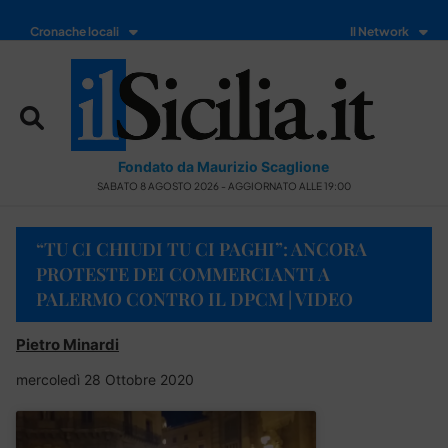
Cronache locali
Il Network
Fondato da Maurizio Scaglione
SABATO 8 AGOSTO 2026 - AGGIORNATO ALLE 19:00
“TU CI CHIUDI TU CI PAGHI”: ANCORA
PROTESTE DEI COMMERCIANTI A
PALERMO CONTRO IL DPCM | VIDEO
Pietro Minardi
mercoledì 28 Ottobre 2020