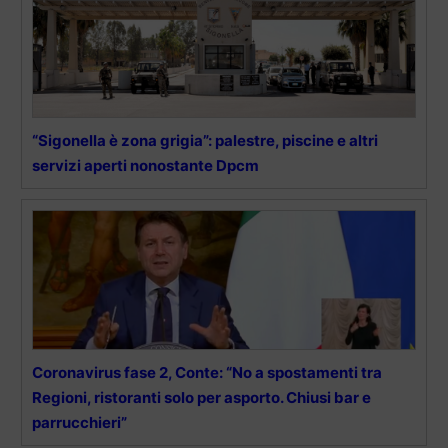
“Sigonella è zona grigia”: palestre, piscine e altri
servizi aperti nonostante Dpcm
Coronavirus fase 2, Conte: “No a spostamenti tra
Regioni, ristoranti solo per asporto. Chiusi bar e
parrucchieri”