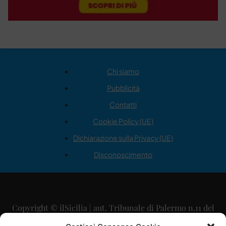
Chi siamo
Pubblicità
Contatti
Cookie Policy (UE)
Dichiarazione sulla Privacy (UE)
Disconoscimento
Copyright © ilSicilia | aut. Tribunale di Palermo n.11 del
29/09/2015