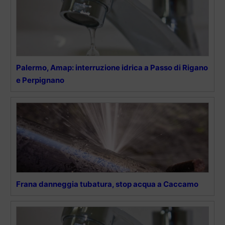
Palermo, Amap: interruzione idrica a Passo di Rigano
e Perpignano
Frana danneggia tubatura, stop acqua a Caccamo