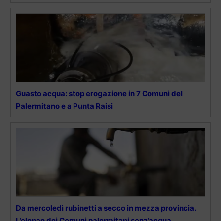
Guasto acqua: stop erogazione in 7 Comuni del
Palermitano e a Punta Raisi
Da mercoledì rubinetti a secco in mezza provincia.
L’elenco dei Comuni palermitani senz’acqua