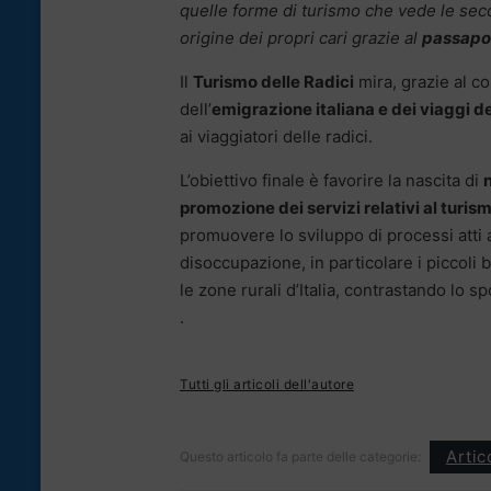
quelle forme di turismo che vede le seco
origine dei propri cari grazie al
passapor
Il
Turismo delle Radici
mira, grazie al co
dell’
emigrazione italiana e dei viaggi de
ai viaggiatori delle radici.
L’obiettivo finale è favorire la nascita di
promozione dei servizi relativi al turism
promuovere lo sviluppo di processi atti
disoccupazione,
in particolare
i piccoli 
le
zone
rurali
d’Italia,
contrastando
lo
sp
.
Tutti gli articoli dell'autore
Artic
Questo articolo fa parte delle categorie: