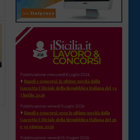
Pubblicazione: mercoledì 8 Luglio 2026
Bandi e concorsi: le ultime novità dalla
Gazzetta Ufficiale della Repubblica Italiana del 3 e
7 luglio 2026
Pubblicazione: venerdì 3 Luglio 2026
Bandi e concorsi: ecco le ultime novità dalla
Gazzetta Ufficiale della Repubblica Italiana del 26
e 30 giugno 2026
Pubblicazione: venerdì 26 Giugno 2026