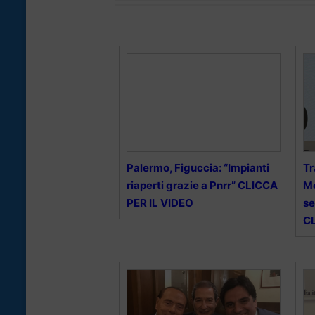
Palermo, Figuccia: “Impianti
Tr
riaperti grazie a Pnrr” CLICCA
Mo
PER IL VIDEO
se
CL