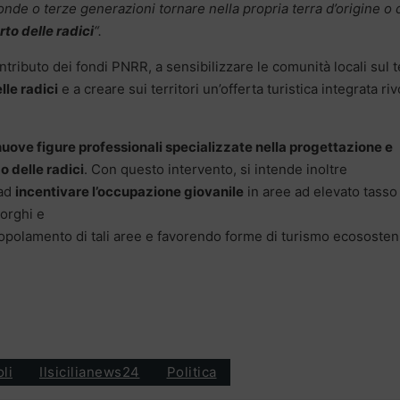
nde o terze generazioni tornare nella propria terra d’origine o 
to delle radici
“.
ntributo dei fondi PNRR, a sensibilizzare le comunità locali sul 
lle radici
e a creare sui territori un’offerta turistica integrata riv
nuove figure professionali specializzate nella progettazione e
o delle radici
. Con questo intervento, si
intende inoltre
 ad
incentivare
l’occupazione giovanile
in aree ad
elevato t
asso
borghi e
opolame
nto
di
tali
aree
e
favorendo
forme
di
turismo
ecososteni
oli
Ilsicilianews24
Politica