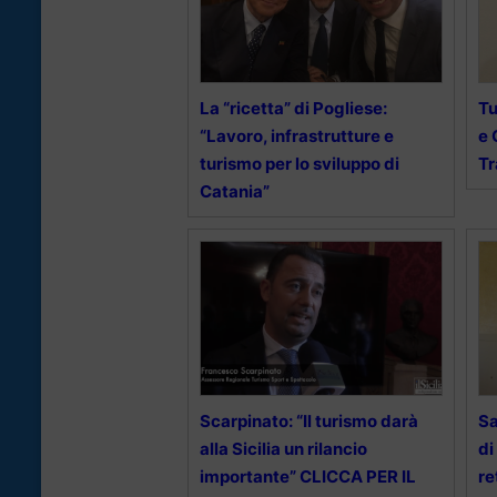
La “ricetta” di Pogliese:
Tu
“Lavoro, infrastrutture e
e 
turismo per lo sviluppo di
Tr
Catania”
Scarpinato: “Il turismo darà
Sa
alla Sicilia un rilancio
di
importante” CLICCA PER IL
re