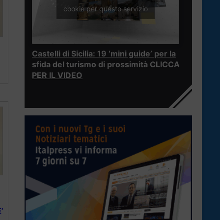
cookie per questo servizio
Castelli di Sicilia: 19 ‘mini guide’ per la
sfida del turismo di prossimità CLICCA
PER IL VIDEO
’