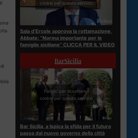
di
cookie per questo servizio
tema
olta
Sala d’Ercole approva la rottamazione,
Abbate: “Norma importante per le
famiglie siciliane” CLICCA PER IL VIDEO
BarSicilia
di
bile
Fai clic per accettare i
cookie per questo servizio
Bar Sicilia, a Ispica la sfida per il futuro
passa dal nuovo governo della città