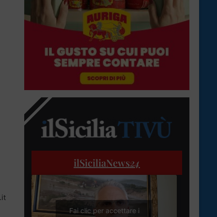
ilSiciliaNews
24
it
Fai clic per accettare i