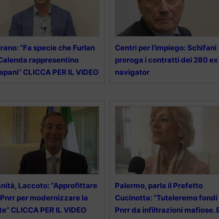
rano: “Fa specie che Furlan
Centri per l’impiego: Schifani
Calenda rappresentino
proroga i contratti dei 280 ex
apani” CLICCA PER IL VIDEO
navigator
nità, Laccoto: “Approfittare
Palermo, parla il Prefetto
 Pnrr per modernizzare la
Cucinotta: “Tuteleremo fondi
te” CLICCA PER IL VIDEO
Pnrr da infiltrazioni mafiose. E