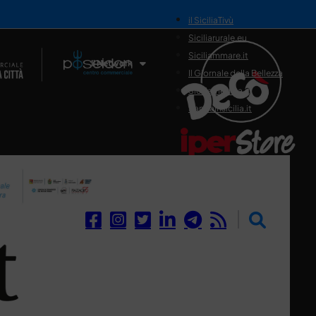
il SiciliaTivù
Siciliarurale.eu
Siciliammare.it
Il Network
Il Giornale della Bellezza
Siciliamedica.it
Sanitainsicilia.it