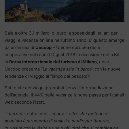
Sale a oltre 3,1 miliardi di euro la spesa degli italiani per
viaggi e vacanze on line nell’ultimo anno. E’ quanto emerge
da un’analisi di
Uecoop
– Unione europea delle
cooperative sul report Digital 2018 in occasione della Bit,
la
Borsa internazionale del turismo di Milano
, dove
Uecoop presenta “
La vacanza sale in barca
” con le nuove
tendenze di viaggio al fianco dei pescatori.
Sul totale dei viaggi prenotati senza l’intermediazione
dell’agenzia, il 44% delle vacanze lunghe passa per i canali
web secondo l’Istat.
“
Internet
– sottolinea Uecoop –
oltre che metodo di
acquisto è strumento di analisi e studio per itinerari,
curiosità con la visita a una o più città che si combina nel