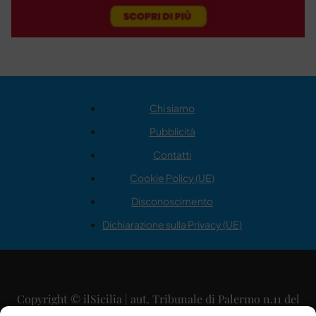
Chi siamo
Pubblicità
Contatti
Cookie Policy (UE)
Disconoscimento
Dichiarazione sulla Privacy (UE)
Copyright © ilSicilia | aut. Tribunale di Palermo n.11 del