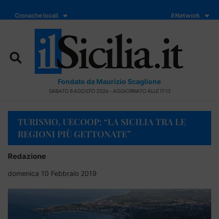
Cronache locali
Il Network
Fondato da Maurizio Scaglione
SABATO 8 AGOSTO 2026 - AGGIORNATO ALLE 17:13
TURISMO, UECOOP: “LA SICILIA TRA LE
REGIONI PIÙ GETTONATE”
Redazione
domenica 10 Febbraio 2019