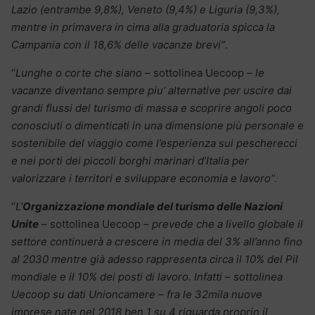
Lazio (entrambe 9,8%), Veneto (9,4%) e Liguria (9,3%),
mentre in primavera in cima alla graduatoria spicca la
Campania con il 18,6% delle vacanze brevi”
.
“
Lunghe o corte che siano
– sottolinea Uecoop –
le
vacanze diventano sempre piu’ alternative per uscire dai
grandi flussi del turismo di massa e scoprire angoli poco
conosciuti o dimenticati in una dimensione più personale e
sostenibile del viaggio come l’esperienza sui pescherecci
e nei porti dei piccoli borghi marinari d’Italia per
valorizzare i territori e sviluppare economia e lavoro”.
“
L’
Organizzazione mondiale del turismo delle Nazioni
Unite
– sottolinea Uecoop –
prevede che a livello globale il
settore continuerà a crescere in media del 3% all’anno fino
al 2030 mentre già adesso rappresenta circa il 10% del Pil
mondiale e il 10% dei posti di lavoro. Infatti – sottolinea
Uecoop su dati Unioncamere – fra le 32mila nuove
imprese nate nel 2018 ben 1 su 4 riguarda proprio il