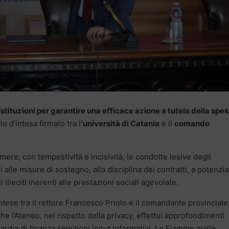
Istituzioni per garantire una efficace azione a tutela della spe
 d’intesa firmato tra l
‘università di Catania
e il
comando
imere, con tempestività e incisività, le condotte lesive degli
alle misure di sostegno, alla disciplina dei contratti, a potenzia
illeciti inerenti alle prestazioni sociali agevolate.
e intese tra il rettore Francesco Priolo e il comandante provinciale
l’Ateneo, nel rispetto della privacy, effettui approfondimenti
uardia di finanza selezioni input informativi. Le Fiamme gialle