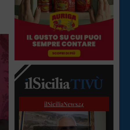
ilSiciliaNews
24