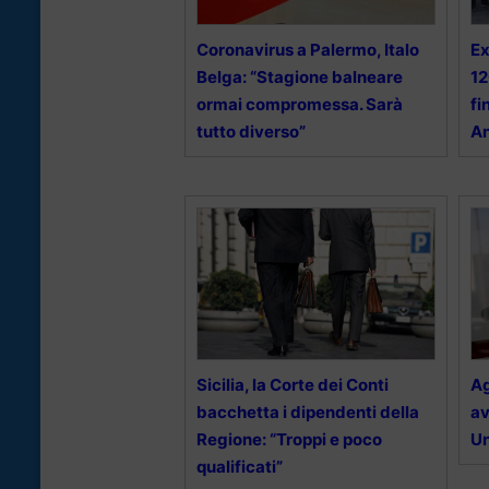
Coronavirus a Palermo, Italo
Ex
Belga: “Stagione balneare
12
ormai compromessa. Sarà
fi
tutto diverso”
An
Sicilia, la Corte dei Conti
Ag
bacchetta i dipendenti della
av
Regione: “Troppi e poco
Un
qualificati”