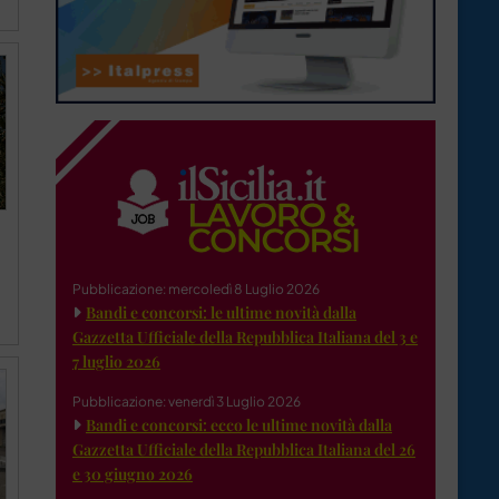
Pubblicazione: mercoledì 8 Luglio 2026
Bandi e concorsi: le ultime novità dalla
Gazzetta Ufficiale della Repubblica Italiana del 3 e
7 luglio 2026
Pubblicazione: venerdì 3 Luglio 2026
Bandi e concorsi: ecco le ultime novità dalla
Gazzetta Ufficiale della Repubblica Italiana del 26
e 30 giugno 2026