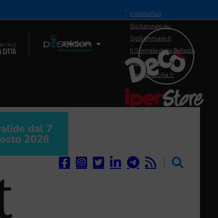
il SiciliaTivù
Siciliarurale.eu
Siciliammare.it
Il Network
Il Giornale della Bellezza
Siciliamedica.it
Sanitainsicilia.it