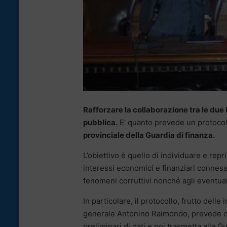
Rafforzare la collaborazione tra le due 
pubblica.
E’ quanto prevede un protocollo
provinciale della Guardia di finanza.
L’obiettivo è quello di individuare e repr
interessi economici e finanziari connessi 
fenomeni corruttivi nonché agli eventuali 
In particolare, il protocollo, frutto dell
generale Antonino Raimondo, prevede che 
preliminari di dati e poi trasmetta alla G