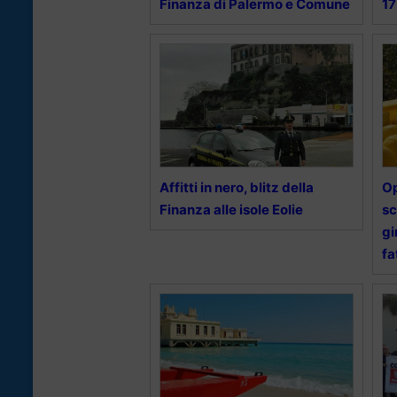
Finanza di Palermo e Comune
17
Affitti in nero, blitz della
Op
Finanza alle isole Eolie
sc
gi
fa