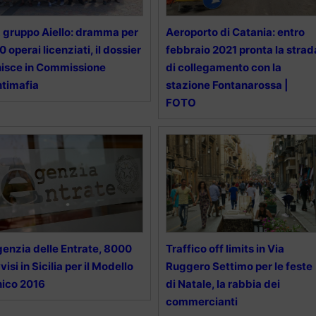
 gruppo Aiello: dramma per
Aeroporto di Catania: entro
0 operai licenziati, il dossier
febbraio 2021 pronta la strad
nisce in Commissione
di collegamento con la
timafia
stazione Fontanarossa |
FOTO
enzia delle Entrate, 8000
Traffico off limits in Via
visi in Sicilia per il Modello
Ruggero Settimo per le feste
ico 2016
di Natale, la rabbia dei
commercianti