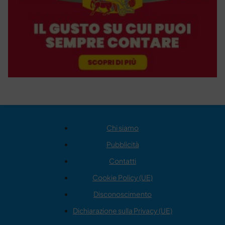
Chi siamo
Pubblicità
Contatti
Cookie Policy (UE)
Disconoscimento
Dichiarazione sulla Privacy (UE)