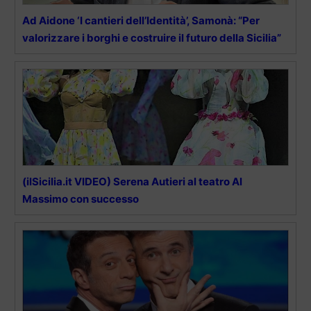
Ad Aidone ‘I cantieri dell’Identità’, Samonà: “Per
valorizzare i borghi e costruire il futuro della Sicilia”
(ilSicilia.it VIDEO) Serena Autieri al teatro Al
Massimo con successo