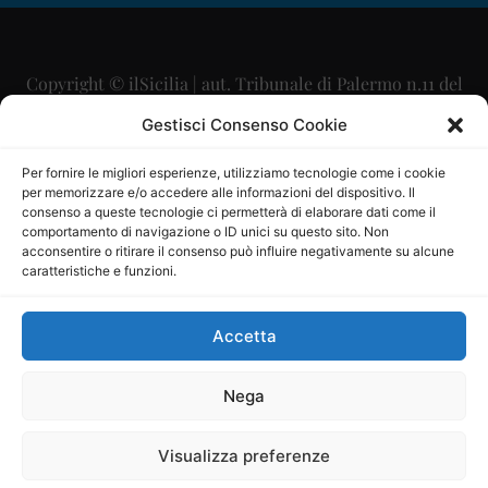
Copyright © ilSicilia | aut. Tribunale di Palermo n.11 del
29/09/2015
Gestisci Consenso Cookie
Editore: Mercurio Comunicazione Soc. Coop. A.R.L.
Per fornire le migliori esperienze, utilizziamo tecnologie come i cookie
per memorizzare e/o accedere alle informazioni del dispositivo. Il
Direttore Editoriale: Maurizio Scaglione
consenso a queste tecnologie ci permetterà di elaborare dati come il
comportamento di navigazione o ID unici su questo sito. Non
Direttore Responsabile: Maria Calabrese
acconsentire o ritirare il consenso può influire negativamente su alcune
caratteristiche e funzioni.
p.zza Sant’Oliva, 9 – 90141 – Palermo – 091335557
P.IVA: 06334930820
Accetta
Mercurio Comunicazione Società Cooperativa a r.l. è
iscritta al Registro degli Operatori di Comunicazione al
Nega
numero 26988
Visualizza preferenze
Sito gestito da
La Digitale srl
–
info@ladigitale.it