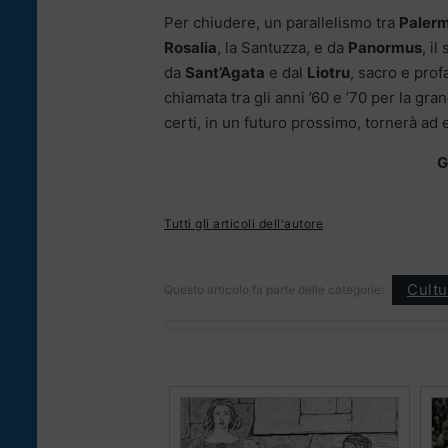
Per chiudere, un parallelismo tra
Paler
Rosalia
, la Santuzza, e da
Panormus
, i
da
Sant’Agata
e dal
Liotru
, sacro e prof
chiamata tra gli anni ’60 e ’70 per la g
certi, in un futuro prossimo, tornerà ad 
G
Tutti gli articoli dell'autore
Cultu
Questo articolo fa parte delle categorie: