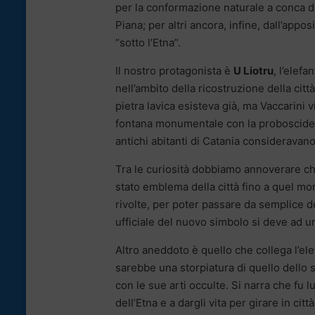
per la conformazione naturale a conca de
Piana; per altri ancora, infine, dall’appo
“sotto l’Etna”.
Il nostro protagonista è
U Liotru
, l’elefa
nell’ambito della ricostruzione della citt
pietra lavica esisteva già, ma Vaccarini v
fontana monumentale con la proboscide 
antichi abitanti di Catania consideravano
Tra le curiosità dobbiamo annoverare c
stato emblema della città fino a quel mo
rivolte, per poter passare da semplice 
ufficiale del nuovo simbolo si deve ad 
Altro aneddoto è quello che collega l’ele
sarebbe una storpiatura di quello dello
con le sue arti occulte. Si narra che fu lu
dell’Etna e a dargli vita per girare in citt