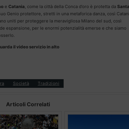
mo
e
Catania
, come la città della Conca d’oro è protetta da
Sant
l suo Genio protettore, stretti in una metaforica danza, così Catan
ano uniti per proteggere la meravigliosa Milano del sud, così
rande espansione, per le enormi potenzialità emerse e che siamo
esserlo.
uarda il video servizio in alto
ra
Società
Tradizioni
Articoli Correlati