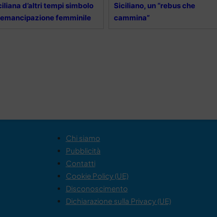
ciliana d’altri tempi simbolo
Siciliano, un “rebus che
 emancipazione femminile
cammina”
Chi siamo
Pubblicità
Contatti
Cookie Policy (UE)
Disconoscimento
Dichiarazione sulla Privacy (UE)