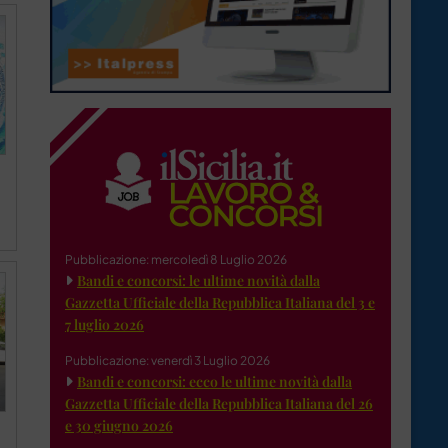
Pubblicazione: mercoledì 8 Luglio 2026
Bandi e concorsi: le ultime novità dalla
Gazzetta Ufficiale della Repubblica Italiana del 3 e
7 luglio 2026
Pubblicazione: venerdì 3 Luglio 2026
Bandi e concorsi: ecco le ultime novità dalla
Gazzetta Ufficiale della Repubblica Italiana del 26
e 30 giugno 2026