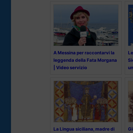
A Messina per raccontarvi la
Le
leggenda della Fata Morgana
Si
| Video servizio
un
La Lingua siciliana, madre di
Gi