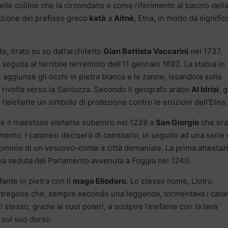
lle colline che la circondano o come riferimento al bacino dell
sizione del prefisso greco
katà
a
Aitnè
, Etna, in modo da signific
nte, tirato su su dall’architetto
Gian Battista Vaccarini
nel 1737,
à seguita al terribile terremoto dell’11 gennaio 1693. La statua in
i aggiunse gli occhi in pietra bianca e le zanne, issandola sulla
rivolta verso la Santuzza. Secondo il geografo arabo
Al Idrisi
, g
 l’elefante un simbolo di protezione contro le eruzioni dell’Etna.
he il maestoso elefante subentrò nel 1239 a
San Giorgio
che era
mento. I catanesi decisero di cambiarlo, in seguito ad una serie 
dominio di un vescovo-conte a città demaniale. La prima attestaz
una seduta del Parlamento avvenuta a Foggia nel 1240.
fante in pietra con il
mago Eliodoro
. Lo stesso nome, Liotru,
 stregone che, sempre secondo una leggenda, tormentava i cata
i stesso, grazie ai suoi poteri, a scolpire l’elefante con la lava
à sul suo dorso.