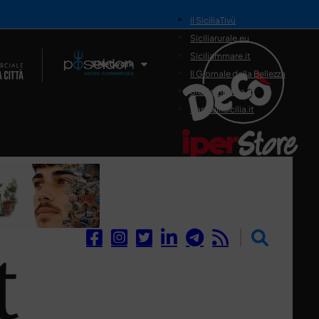
il SiciliaTivù
Siciliarurale.eu
Siciliammare.it
Il Network
Il Giornale della Bellezza
Siciliamedica.it
Sanitainsicilia.it