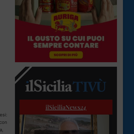
ilSiciliaNews
24
esi:
 con
a,