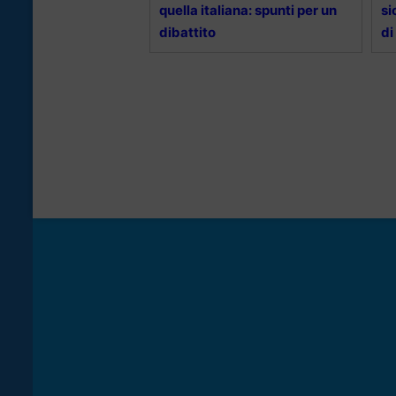
quella italiana: spunti per un
si
dibattito
di