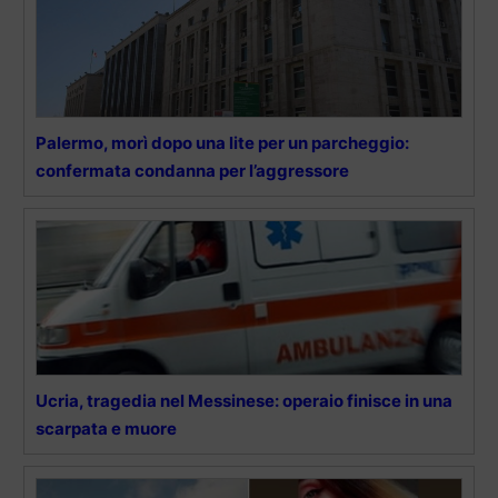
Palermo, morì dopo una lite per un parcheggio:
confermata condanna per l’aggressore
Ucria, tragedia nel Messinese: operaio finisce in una
scarpata e muore