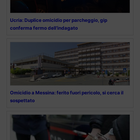
Ucria: Duplice omicidio per parcheggio, gip
conferma fermo dell’indagato
Omicidio a Messina: ferito fuori pericolo, si cerca il
sospettato